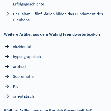
Erfolgsgeschichte
Der Islam – fünf Säulen bilden das Fundament des
Glaubens
Weitere Artikel aus dem Wahrig Fremdwörterlexikon
okzidental
hypsographisch
erotisch
Suprematie
Kid
orientalisch
Weitere Artikel aus dem Bereich Gesundheit A-Z