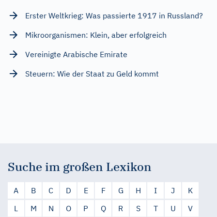
Erster Weltkrieg: Was passierte 1917 in Russland?
Mikroorganismen: Klein, aber erfolgreich
Vereinigte Arabische Emirate
Steuern: Wie der Staat zu Geld kommt
Suche im großen Lexikon
A
B
C
D
E
F
G
H
I
J
K
L
M
N
O
P
Q
R
S
T
U
V