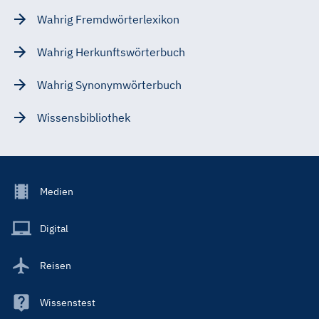
Wahrig Fremdwörterlexikon
Wahrig Herkunftswörterbuch
Wahrig Synonymwörterbuch
Wissensbibliothek
Footer
Medien
Menu
Main
Digital
Reisen
Wissenstest