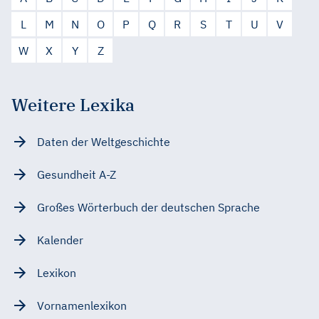
L
M
N
O
P
Q
R
S
T
U
V
W
X
Y
Z
Weitere Lexika
Daten der Weltgeschichte
Gesundheit A-Z
Großes Wörterbuch der deutschen Sprache
Kalender
Lexikon
Vornamenlexikon