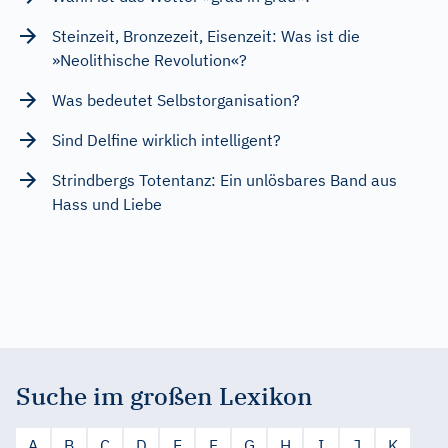
Steinzeit, Bronzezeit, Eisenzeit: Was ist die
»Neolithische Revolution«?
Was bedeutet Selbstorganisation?
Sind Delfine wirklich intelligent?
Strindbergs Totentanz: Ein unlösbares Band aus
Hass und Liebe
Suche im großen Lexikon
A
B
C
D
E
F
G
H
I
J
K