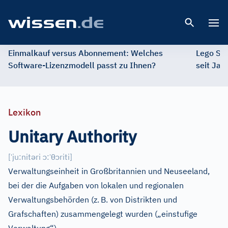
Open 
Einmalkauf versus Abonnement: Welches
Lego St
Software-Lizenzmodell passt zu Ihnen?
seit Jah
Lexikon
Unitary Authority
ˈ
ə
ɔ
ˈ
θ
ɔ
[
ju:nit
ri
:
riti
]
Verwaltungseinheit in Großbritannien und Neuseeland,
bei der die Aufgaben von lokalen und regionalen
Verwaltungsbehörden (z.
B. von Distrikten und
Grafschaften) zusammengelegt wurden („einstufige