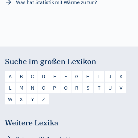
Was hat Statistik mit Wärme zu tun?
Suche im großen Lexikon
A
B
C
D
E
F
G
H
I
J
K
L
M
N
O
P
Q
R
S
T
U
V
W
X
Y
Z
Weitere Lexika