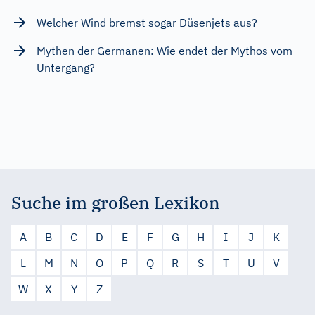
Welcher Wind bremst sogar Düsenjets aus?
Mythen der Germanen: Wie endet der Mythos vom
Untergang?
Suche im großen Lexikon
A
B
C
D
E
F
G
H
I
J
K
L
M
N
O
P
Q
R
S
T
U
V
W
X
Y
Z