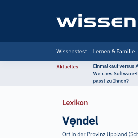
Main
Wissenstest
Lernen & Familie
navigation
Einmalkauf versus
Aktuelles
Welches Software-
passt zu Ihnen?
Lexikon
ẹ
V
ndel
Ort in der Provinz Uppland (Sc