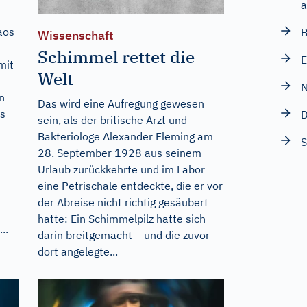
a
aos
B
Wissenschaft
Schimmel rettet die
E
mit
Welt
N
n
Das wird eine Aufregung gewesen
es
D
sein, als der britische Arzt und
Bakteriologe Alexander Fleming am
S
28. September 1928 aus seinem
Urlaub zurückkehrte und im Labor
eine Petrischale entdeckte, die er vor
der Abreise nicht richtig gesäubert
hatte: Ein Schimmelpilz hatte sich
..
darin breitgemacht – und die zuvor
dort angelegte...