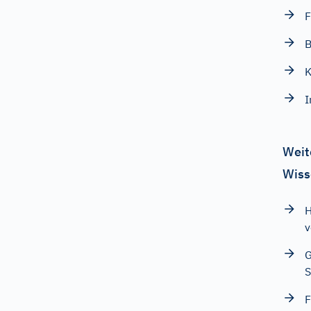
F
B
K
I
Weit
Wiss
H
v
G
S
F