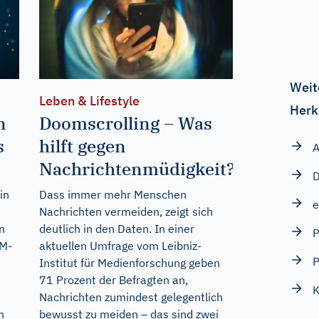
Weit
Leben & Lifestyle
Herk
n
Doomscrolling – Was
s
hilft gegen
A
Nachrichtenmüdigkeit?
D
in
Dass immer mehr Menschen
e
Nachrichten vermeiden, zeigt sich
n
deutlich in den Daten. In einer
P
EM-
aktuellen Umfrage vom Leibniz-
P
Institut für Medienforschung geben
71 Prozent der Befragten an,
K
n
Nachrichten zumindest gelegentlich
n
bewusst zu meiden – das sind zwei