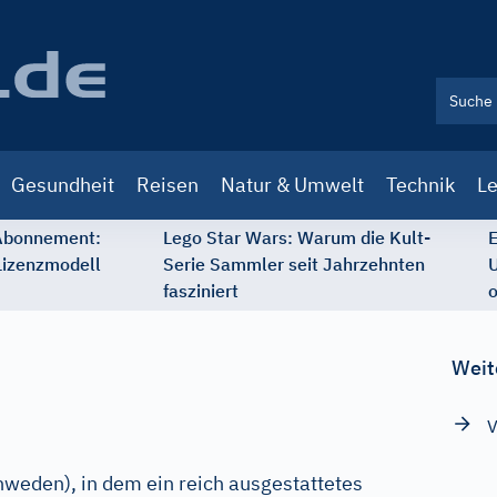
Gesundheit
Reisen
Natur & Umwelt
Technik
Le
 Abonnement:
Lego Star Wars: Warum die Kult-
E
Lizenzmodell
Serie Sammler seit Jahrzehnten
U
fasziniert
o
Weit
V
hweden), in dem ein reich ausgestattetes