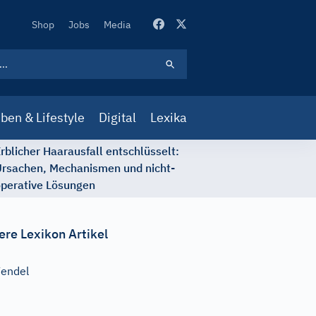
Secondary
Shop
Jobs
Media
Navigation
ben & Lifestyle
Digital
Lexika
rblicher Haarausfall entschlüsselt:
rsachen, Mechanismen und nicht-
perative Lösungen
ere Lexikon Artikel
endel