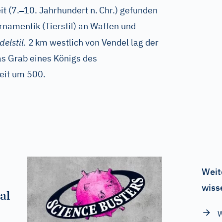
–
t (7.
10. Jahrhundert n.
Chr.) gefunden
rnamentik (Tierstil) an Waffen und
delstil.
2
km westlich von Vendel lag der
as Grab eines Königs des
eit um 500.
Weit
wiss
al
W