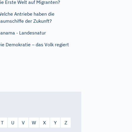
ie Erste Welt auf Migranten?
elche Antriebe haben die
aumschiffe der Zukunft?
anama - Landesnatur
ie Demokratie – das Volk regiert
T
U
V
W
X
Y
Z