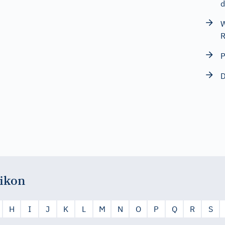
d
W
R
P
D
ikon
H
I
J
K
L
M
N
O
P
Q
R
S