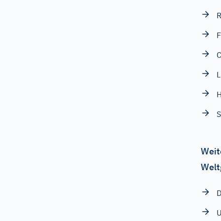
R
F
C
L
S
Weit
Welt
D
U