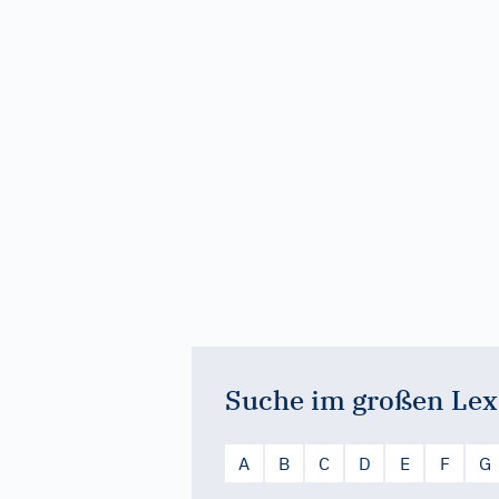
Suche im großen Lex
A
B
C
D
E
F
G