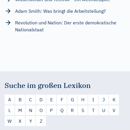
Adam Smith: Was bringt die Arbeitsteilung?
Revolution und Nation: Der erste demokratische
Nationalstaat
Suche im großen Lexikon
A
B
C
D
E
F
G
H
I
J
K
L
M
N
O
P
Q
R
S
T
U
V
W
X
Y
Z