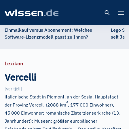
Open 
Einmalkauf versus Abonnement: Welches
Lego St
Software-Lizenzmodell passt zu Ihnen?
seit Jah
Lexikon
Vercelli
ɛ
ˈ
ʃ
ɛ
[
v
r
t
li
]
italienische Stadt in Piemont, an der Sèsia, Hauptstadt
2
der Provinz Vercelli (2088 km
, 177
000 Einwohner),
45
000 Einwohner; romanische Zisterzienserkirche (13.
Jahrhundert); Museen; größter europäischer
–