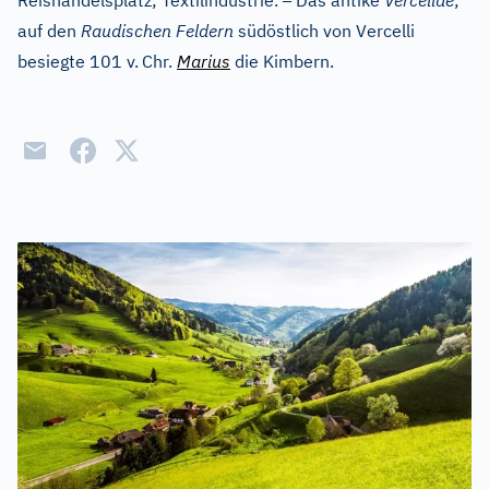
Reishandelsplatz; Textilindustrie.
Das antike
Vercellae
;
auf den
Raudischen Feldern
südöstlich von Vercelli
besiegte 101 v.
Chr.
Marius
die Kimbern.