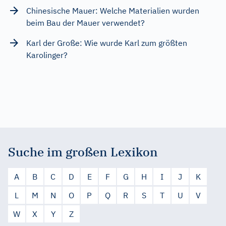
Chinesische Mauer: Welche Materialien wurden
beim Bau der Mauer verwendet?
Karl der Große: Wie wurde Karl zum größten
Karolinger?
Suche im großen Lexikon
A
B
C
D
E
F
G
H
I
J
K
L
M
N
O
P
Q
R
S
T
U
V
W
X
Y
Z