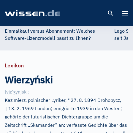
Open 
Einmalkauf versus Abonnement: Welches
Lego St
Software-Lizenzmodell passt zu Ihnen?
seit Jah
Lexikon
ń
Wierzy
ski
ɛ
ˈ
ʒ
[
vj
ynjski:
]
Kazimierz, polnischer Lyriker, *
27. 8. 1894 Drohobycz,
†
13. 2. 1969 London; emigrierte 1939 in den Westen;
gehörte der futuristischen Dichtergruppe um die
Zeitschrift „Skamander“ an; verfasste Gedichte über das