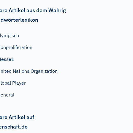
ere Artikel aus dem Wahrig
dwörterlexikon
lympisch
onproliferation
Messe1
nited Nations Organization
lobal Player
eneral
ere Artikel auf
enschaft.de