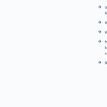
V
f
W
K
M
k
v
R