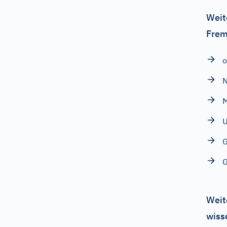
Weit
Frem
o
N
U
G
G
Weit
wiss