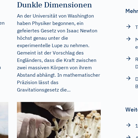
Dunkle Dimensionen
Mehr
An der Universität von Washington
en
haben Physiker begonnen, ein
T
gefeiertes Gesetz von Isaac Newton
höchst genau unter die
M
experimentelle Lupe zu nehmen.
e
Gemeint ist der Vorschlag des
R
Engländers, dass die Kraft zwischen
D
n
zwei massiven Körpern von ihrem
Abstand abhängt. In mathematischer
D
Präzision lässt das
B
Gravitationsgesetz die...
Weit
1