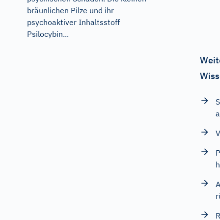
bräunlichen Pilze und ihr
psychoaktiver Inhaltsstoff
Psilocybin...
Weit
Wiss
S
a
V
P
h
A
r
R