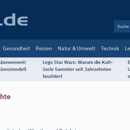
Gesundheit
Reisen
Natur & Umwelt
Technik
Le
 Abonnement:
Lego Star Wars: Warum die Kult-
E
Lizenzmodell
Serie Sammler seit Jahrzehnten
U
fasziniert
o
chte