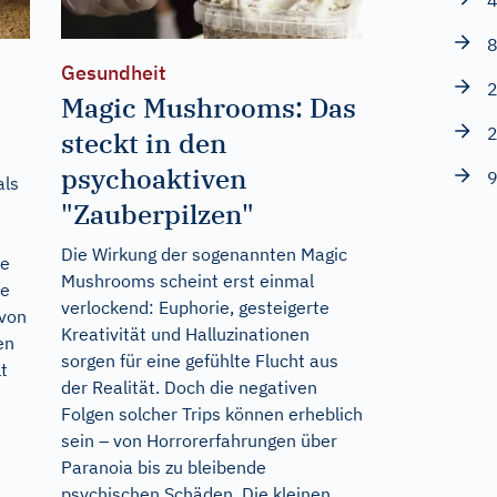
4
8
Gesundheit
2
Magic Mushrooms: Das
2
steckt in den
psychoaktiven
9
als
"Zauberpilzen"
Die Wirkung der sogenannten Magic
te
Mushrooms scheint erst einmal
ie
verlockend: Euphorie, gesteigerte
 von
Kreativität und Halluzinationen
en
sorgen für eine gefühlte Flucht aus
t
der Realität. Doch die negativen
Folgen solcher Trips können erheblich
sein – von Horrorerfahrungen über
Paranoia bis zu bleibende
psychischen Schäden. Die kleinen