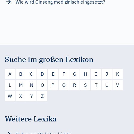
Wie wird Ginseng medizinisch eingesetzt?
Suche im großen Lexikon
A
B
C
D
E
F
G
H
I
J
K
L
M
N
O
P
Q
R
S
T
U
V
W
X
Y
Z
Weitere Lexika