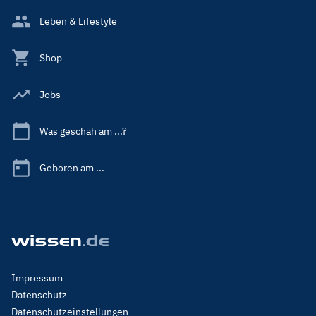
Leben & Lifestyle
Shop
Jobs
Was geschah am ...?
Geboren am ...
Footer
Impressum
Menu
Datenschutz
Legal
Datenschutzeinstellungen