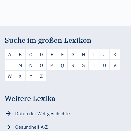
Suche im großen Lexikon
A
B
C
D
E
F
G
H
I
J
K
L
M
N
O
P
Q
R
S
T
U
V
W
X
Y
Z
Weitere Lexika
Daten der Weltgeschichte
Gesundheit A-Z