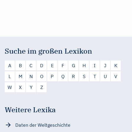
Suche im großen Lexikon
A
B
C
D
E
F
G
H
I
J
K
L
M
N
O
P
Q
R
S
T
U
V
W
X
Y
Z
Weitere Lexika
Daten der Weltgeschichte