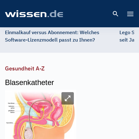
Open 
Einmalkauf versus Abonnement: Welches
Lego St
Software-Lizenzmodell passt zu Ihnen?
seit Jah
Gesundheit A-Z
Blasenkatheter
Image
Bild vergrößern