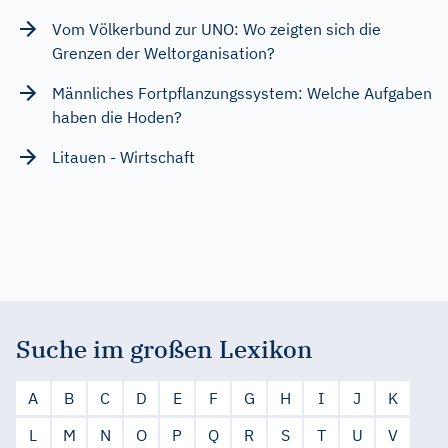
Vom Völkerbund zur UNO: Wo zeigten sich die
Grenzen der Weltorganisation?
Männliches Fortpflanzungssystem: Welche Aufgaben
haben die Hoden?
Litauen - Wirtschaft
Suche im großen Lexikon
A
B
C
D
E
F
G
H
I
J
K
L
M
N
O
P
Q
R
S
T
U
V