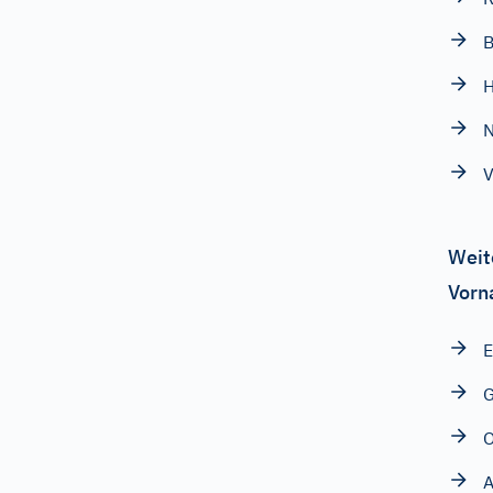
B
H
N
V
Weit
Vorn
G
O
A