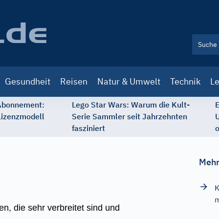
Gesundheit
Reisen
Natur & Umwelt
Technik
Le
 Abonnement:
Lego Star Wars: Warum die Kult-
E
Lizenzmodell
Serie Sammler seit Jahrzehnten
U
fasziniert
o
Mehr
K
m
, die sehr verbreitet sind und