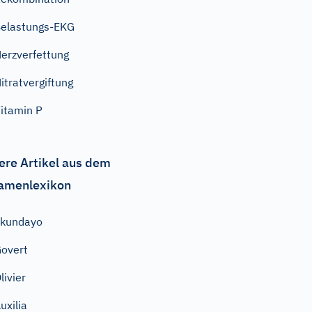
elastungs-EKG
erzverfettung
itratvergiftung
itamin P
ere Artikel aus dem
amenlexikon
Ekundayo
overt
livier
uxilia