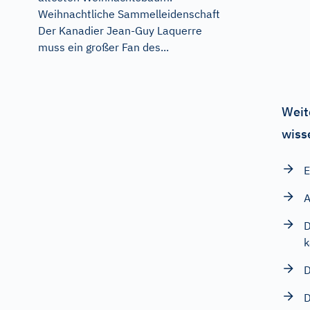
Weihnachtliche Sammelleidenschaft
Der Kanadier Jean-Guy Laquerre
muss ein großer Fan des...
Weit
wiss
E
A
D
k
D
D