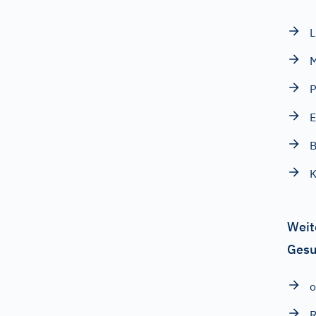
M
P
E
B
Weit
Gesu
o
R