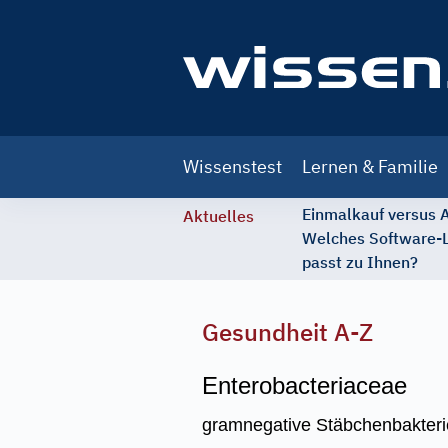
Main
Wissenstest
Lernen & Familie
navigation
Einmalkauf versus
Aktuelles
Welches Software-
passt zu Ihnen?
Gesundheit A-Z
Enterobacteriaceae
gramnegative Stäbchenbakterien