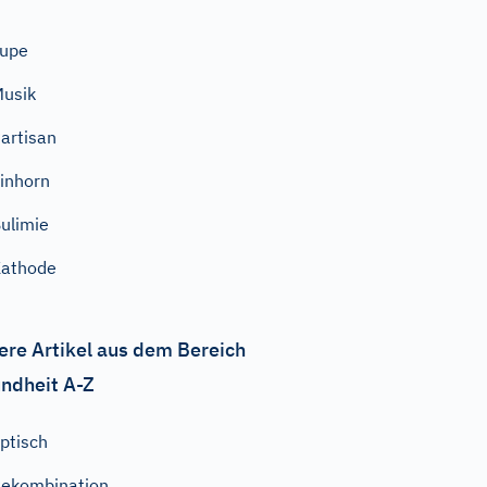
Lupe
usik
artisan
inhorn
ulimie
Kathode
ere Artikel aus dem Bereich
ndheit A-Z
ptisch
ekombination