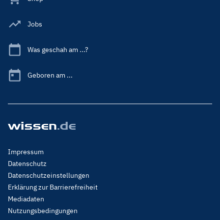
Jobs
Was geschah am ...?
Geboren am ...
Footer
Impressum
Menu
Datenschutz
Legal
Datenschutzeinstellungen
Erklärung zur Barrierefreiheit
Mediadaten
Nutzungsbedingungen