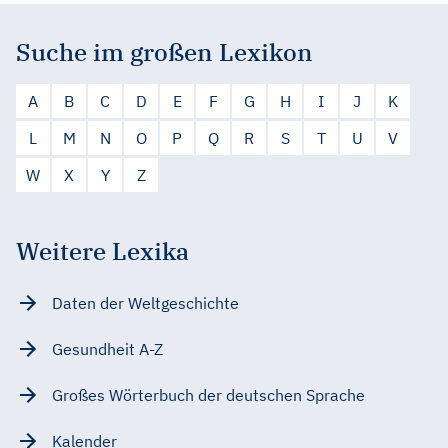
Suche im großen Lexikon
A
B
C
D
E
F
G
H
I
J
K
L
M
N
O
P
Q
R
S
T
U
V
W
X
Y
Z
Weitere Lexika
Daten der Weltgeschichte
Gesundheit A-Z
Großes Wörterbuch der deutschen Sprache
Kalender