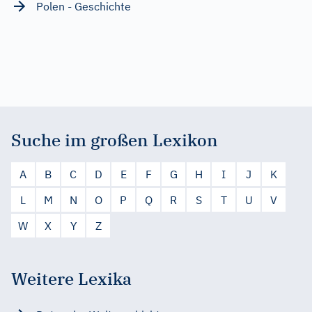
Polen - Geschichte
Suche im großen Lexikon
A
B
C
D
E
F
G
H
I
J
K
L
M
N
O
P
Q
R
S
T
U
V
W
X
Y
Z
Weitere Lexika