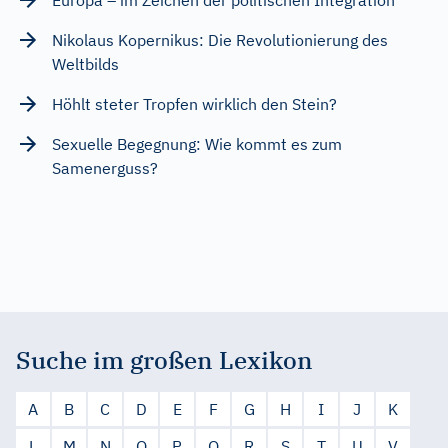
Nikolaus Kopernikus: Die Revolutionierung des
Weltbilds
Höhlt steter Tropfen wirklich den Stein?
Sexuelle Begegnung: Wie kommt es zum
Samenerguss?
Suche im großen Lexikon
A
B
C
D
E
F
G
H
I
J
K
L
M
N
O
P
Q
R
S
T
U
V