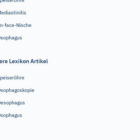
peiseröhre
ediastinitis
n-face-Nische
Ösophagus
ere Lexikon Artikel
peiseröhre
sophagoskopie
Oesophagus
Ösophagus