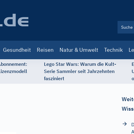
Gesundheit
Reisen
Natur & Umwelt
Technik
Le
 Abonnement:
Lego Star Wars: Warum die Kult-
E
Lizenzmodell
Serie Sammler seit Jahrzehnten
U
fasziniert
o
Weit
Wiss
D
A