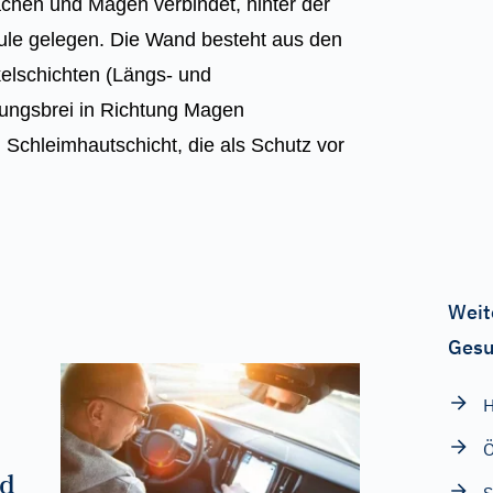
chen und Magen verbindet, hinter der
äule gelegen. Die Wand besteht aus den
lschichten (Längs- und
rungsbrei in Richtung Magen
n Schleimhautschicht, die als Schutz vor
Weit
Gesu
Ö
nd