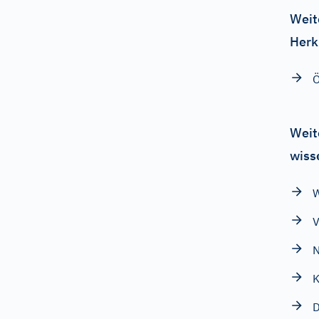
Weit
Herk
Weit
wiss
W
V
N
K
D