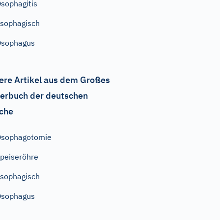
sophagitis
sophagisch
Ösophagus
ere Artikel aus dem Großes
erbuch der deutschen
che
Ösophagotomie
peiseröhre
sophagisch
Ösophagus