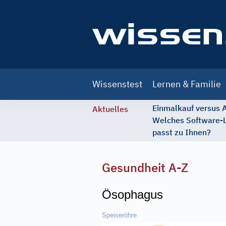
Main
Wissenstest
Lernen & Familie
navigation
Einmalkauf versus
Aktuelles
Welches Software-
passt zu Ihnen?
Gesundheit A-Z
Ösophagus
Speiseröhre