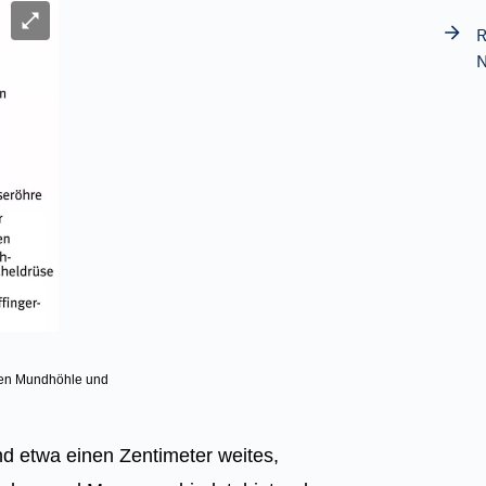
Bild vergrößern
R
N
hen Mundhöhle und
nd etwa einen Zentimeter weites,