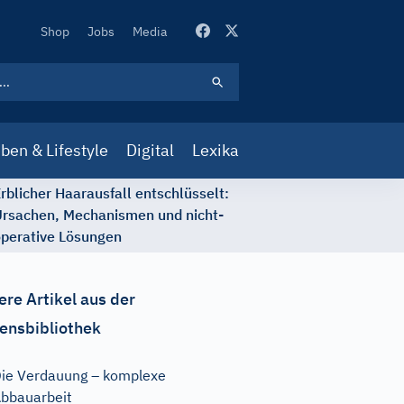
Secondary
Shop
Jobs
Media
Navigation
ben & Lifestyle
Digital
Lexika
rblicher Haarausfall entschlüsselt:
rsachen, Mechanismen und nicht-
perative Lösungen
ere Artikel aus der
ensbibliothek
ie Verdauung – komplexe
bbauarbeit