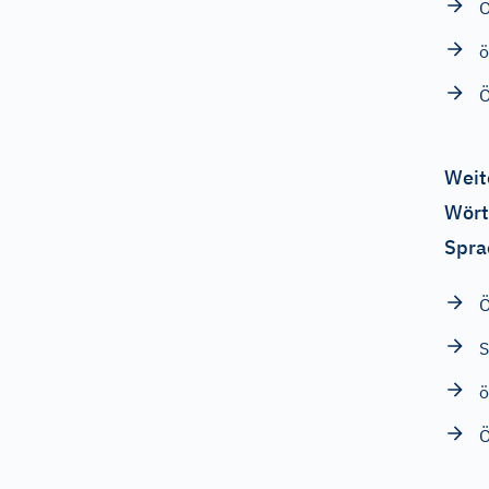
Ö
ö
Weit
Wört
Spra
S
ö