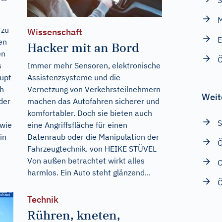
S
M
 zu
Wissenschaft
E
en
Hacker mit an Bord
en
s
Immer mehr Sensoren, elektronische
rupt
Assistenzsysteme und die
h
Vernetzung von Verkehrsteilnehmern
Weit
 der
machen das Autofahren sicherer und
komfortabler. Doch sie bieten auch
S
 wie
eine Angriffsfläche für einen
in
Datenraub oder die Manipulation der
Ö
Fahrzeugtechnik. von HEIKE STÜVEL
Von außen betrachtet wirkt alles
harmlos. Ein Auto steht glänzend...
Technik
Rühren, kneten,