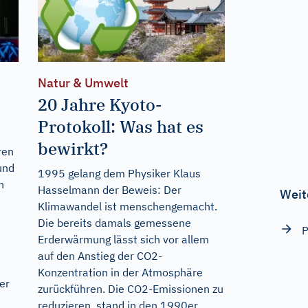
Natur & Umwelt
20 Jahre Kyoto-
Protokoll: Was hat es
bewirkt?
ren
und
1995 gelang dem Physiker Klaus
h
Hasselmann der Beweis: Der
Weit
Klimawandel ist menschengemacht.
Die bereits damals gemessene
P
Erderwärmung lässt sich vor allem
auf den Anstieg der CO2-
Konzentration in der Atmosphäre
er
zurückführen. Die CO2-Emissionen zu
reduzieren, stand in den 1990er