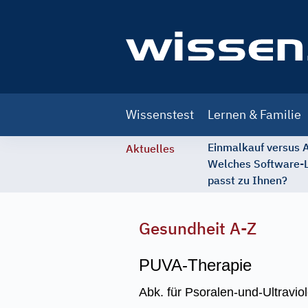
Main
Wissenstest
Lernen & Familie
navigation
Einmalkauf versus
Aktuelles
Welches Software-
passt zu Ihnen?
Gesundheit A-Z
PUVA-Therapie
Abk. für Psoralen-und-Ultravio