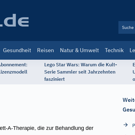
Gesundheit
Reisen
Natur & Umwelt
Technik
Le
 Abonnement:
Lego Star Wars: Warum die Kult-
E
Lizenzmodell
Serie Sammler seit Jahrzehnten
U
fasziniert
o
Weit
Gesu
P
lett-A-Therapie, die zur Behandlung der