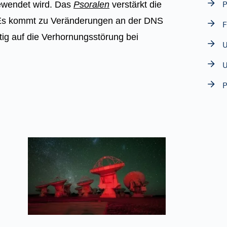
P
wendet wird. Das
Psoralen
verstärkt die
 Es kommt zu Veränderungen an der DNS
F
stig auf die Verhornungsstörung bei
U
U
P