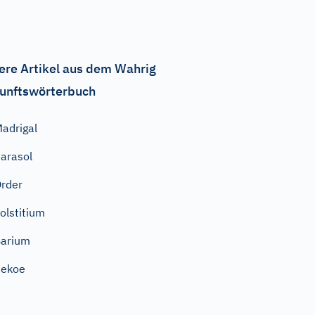
ere Artikel aus dem Wahrig
unftswörterbuch
adrigal
arasol
rder
olstitium
arium
Pekoe