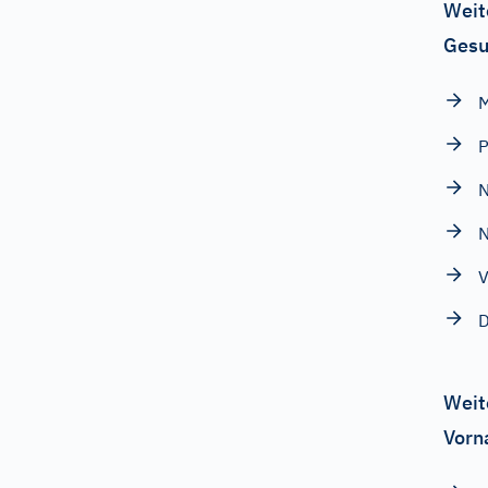
Weit
Gesu
M
P
N
N
V
D
Weit
Vorn