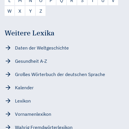
L
M
N
O
P
Q
R
S
T
U
V
W
X
Y
Z
Weitere Lexika
Daten der Weltgeschichte
Gesundheit A-Z
Großes Wörterbuch der deutschen Sprache
Kalender
Lexikon
Vornamenlexikon
Wahrig Fremdwörterlexikon