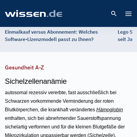
Open 
Einmalkauf versus Abonnement: Welches
Lego St
Software-Lizenzmodell passt zu Ihnen?
seit Jah
Gesundheit A-Z
Sichelzellenanämie
autosomal rezessiv vererbte, fast ausschließlich bei
Schwarzen vorkommende Verminderung der roten
Blutkörperchen, die krankhaft verändertes
Hämoglobin
enthalten, sich bei abnehmender Sauerstoffspannung
sichelartig verformen und für die kleinen Blutgefäße der
Mikrozirkulation unpassierbar werden (
Sichelzelle
).