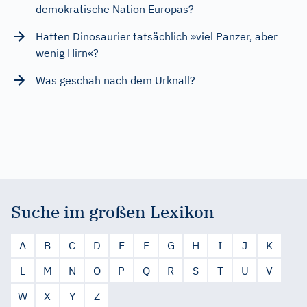
demokratische Nation Europas?
Hatten Dinosaurier tatsächlich »viel Panzer, aber
wenig Hirn«?
Was geschah nach dem Urknall?
Suche im großen Lexikon
A
B
C
D
E
F
G
H
I
J
K
L
M
N
O
P
Q
R
S
T
U
V
W
X
Y
Z