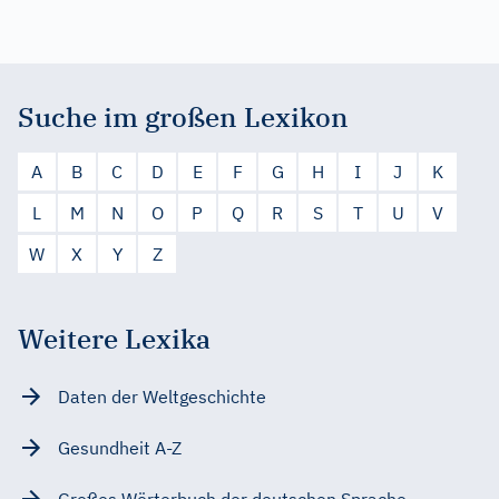
Suche im großen Lexikon
A
B
C
D
E
F
G
H
I
J
K
L
M
N
O
P
Q
R
S
T
U
V
W
X
Y
Z
Weitere Lexika
Daten der Weltgeschichte
Gesundheit A-Z
Großes Wörterbuch der deutschen Sprache