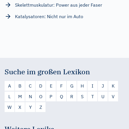
Skelettmuskulatur: Power aus jeder Faser
Katalysatoren: Nicht nur im Auto
Suche im großen Lexikon
A
B
C
D
E
F
G
H
I
J
K
L
M
N
O
P
Q
R
S
T
U
V
W
X
Y
Z
Weitere Lexika