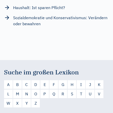
Haushalt: Ist sparen Pflicht?
Sozialdemokratie und Konservativismus: Verändern
oder bewahren
Suche im großen Lexikon
A
B
C
D
E
F
G
H
I
J
K
L
M
N
O
P
Q
R
S
T
U
V
W
X
Y
Z