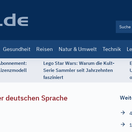
Gesundheit
Reisen
Natur & Umwelt
Technik
Le
 Abonnement:
Lego Star Wars: Warum die Kult-
E
Lizenzmodell
Serie Sammler seit Jahrzehnten
U
fasziniert
o
r deutschen Sprache
Weit
4
1