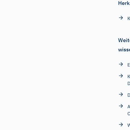
Herk
K
Weit
wiss
E
K
D
D
A
W