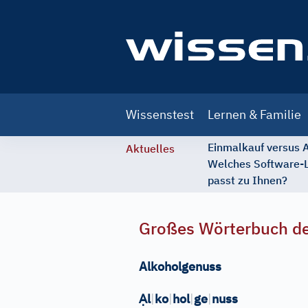
Main
Wissenstest
Lernen & Familie
navigation
Einmalkauf versus
Aktuelles
Welches Software-
passt zu Ihnen?
Großes Wörterbuch de
Alkoholgenuss
Ạ
l
|
ko
|
hol
|
ge
|
nuss