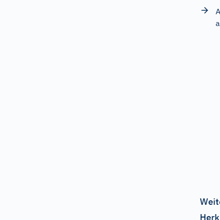
A
a
Weit
Herk