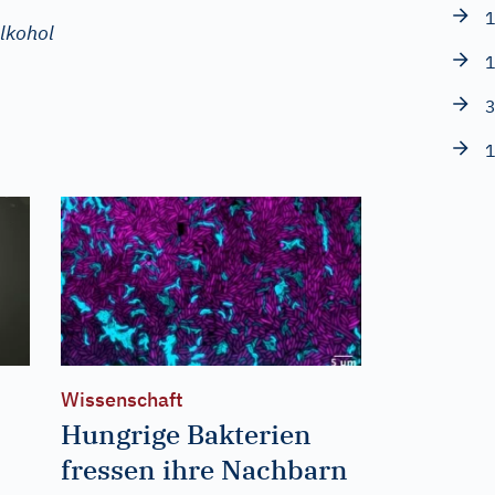
1
lkohol
1
3
1
Wissenschaft
Hungrige Bakterien
fressen ihre Nachbarn