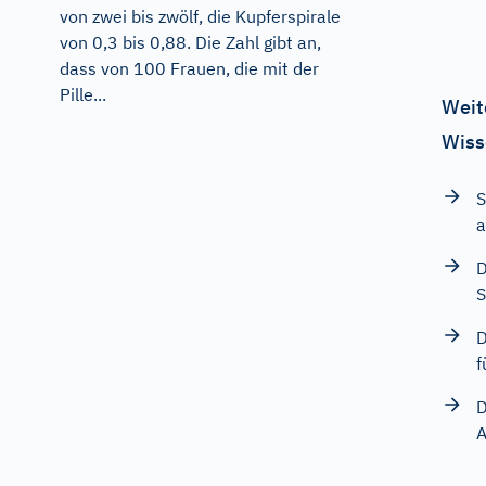
von zwei bis zwölf, die Kupferspirale
von 0,3 bis 0,88. Die Zahl gibt an,
dass von 100 Frauen, die mit der
Pille...
Weit
Wiss
S
a
D
S
D
f
D
A