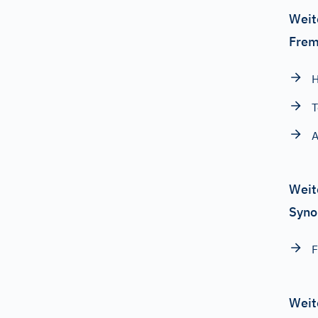
Weit
Frem
H
A
Weit
Syno
F
Weit