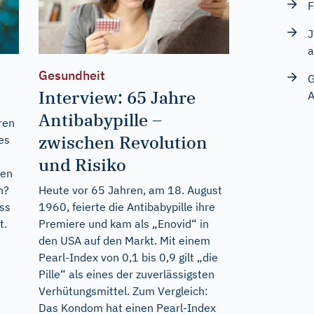
F
J
a
Gesundheit
G
Interview: 65 Jahre
A
Antibabypille –
ren
zwischen Revolution
es
und Risiko
ren
n?
Heute vor 65 Jahren, am 18. August
ss
1960, feierte die Antibabypille ihre
t.
Premiere und kam als „Enovid“ in
den USA auf den Markt. Mit einem
Pearl-Index von 0,1 bis 0,9 gilt „die
Pille“ als eines der zuverlässigsten
Verhütungsmittel. Zum Vergleich:
Das Kondom hat einen Pearl-Index