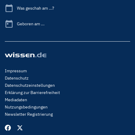
Was geschah am ...?
Geboren am ...
Footer
Impressum
Menu
Datenschutz
Legal
Datenschutzeinstellungen
Erklärung zur Barrierefreiheit
Mediadaten
Nutzungsbedingungen
Newsletter Registrierung