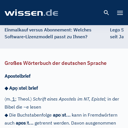
Open 
Einmalkauf versus Abonnement: Welches
Lego St
Software-Lizenzmodell passt zu Ihnen?
seit Jah
Großes Wörterbuch der deutschen Sprache
Apostelbrief
ọ
◆
Ap
|
stel
|
brief
〈
〉
m.
1
; Theol.
Schrift eines Apostels im NT, Epistel;
in der
Bibel die ~e lesen
…
◆
Die Buchstabenfolge
apo
|
st
kann in Fremdwörtern
…
auch
apos
|
t
getrennt werden. Davon ausgenommen