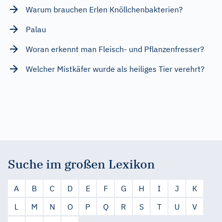
Warum brauchen Erlen Knöllchenbakterien?
Palau
Woran erkennt man Fleisch- und Pflanzenfresser?
Welcher Mistkäfer wurde als heiliges Tier verehrt?
Suche im großen Lexikon
A
B
C
D
E
F
G
H
I
J
K
L
M
N
O
P
Q
R
S
T
U
V