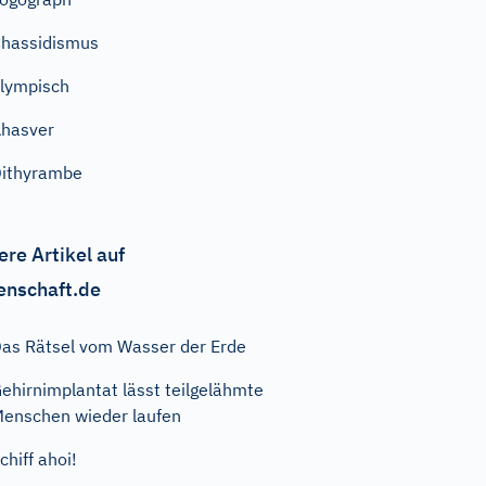
hassidismus
lympisch
hasver
ithyrambe
ere Artikel auf
enschaft.de
as Rätsel vom Wasser der Erde
ehirnimplantat lässt teilgelähmte
enschen wieder laufen
chiff ahoi!