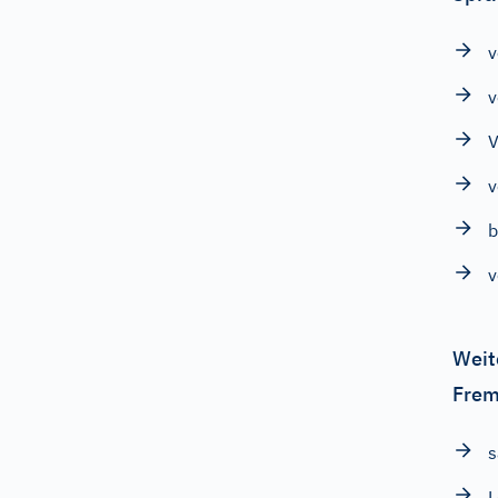
v
v
V
v
b
v
Weit
Frem
s
L