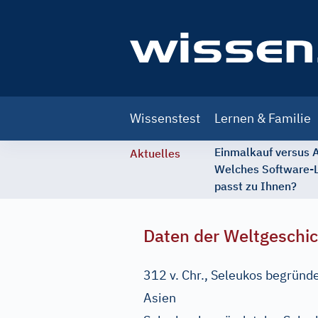
Main
Wissenstest
Lernen & Familie
navigation
Einmalkauf versus
Aktuelles
Welches Software-
passt zu Ihnen?
Daten der Weltgeschi
312 v. Chr., Seleukos begründ
Asien