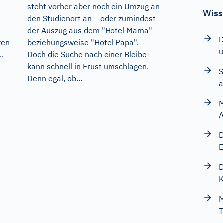
steht vorher aber noch ein Umzug an
Wiss
den Studienort an – oder zumindest
der Auszug aus dem "Hotel Mama"
D
ren
beziehungsweise "Hotel Papa".
u
..
Doch die Suche nach einer Bleibe
kann schnell in Frust umschlagen.
S
Denn egal, ob...
a
M
A
D
E
D
K
M
T