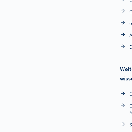
C
o
A
D
Weit
wiss
D
G
M
S