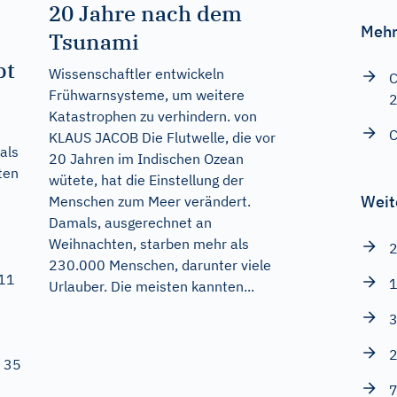
20 Jahre nach dem
Mehr
Tsunami
bt
Wissenschaftler entwickeln
C
Frühwarnsysteme, um weitere
Katastrophen zu verhindern. von
C
KLAUS JACOB Die Flutwelle, die vor
als
20 Jahren im Indischen Ozean
ten
wütete, hat die Einstellung der
Weit
Menschen zum Meer verändert.
Damals, ausgerechnet an
Weihnachten, starben mehr als
2
230.000 Menschen, darunter viele
411
1
Urlauber. Die meisten kannten...
3
2
 35
7