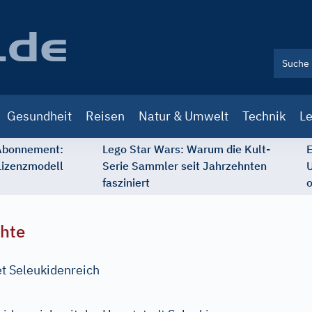
Gesundheit
Reisen
Natur & Umwelt
Technik
Le
 Abonnement:
Lego Star Wars: Warum die Kult-
E
Lizenzmodell
Serie Sammler seit Jahrzehnten
U
fasziniert
o
chte
et Seleukidenreich