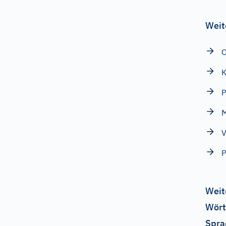
Weit
K
P
M
V
P
Weit
Wört
Spra