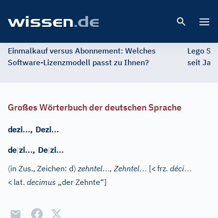
Open 
Einmalkauf versus Abonnement: Welches
Lego St
Software-Lizenzmodell passt zu Ihnen?
seit Jah
Großes Wörterbuch der deutschen Sprache
…
…
dezi
,
Dezi
…
…
de
|
zi
,
De
|
zi
〈
〉
…
…
…
in Zus.,
Zeichen: d
zehntel
, Zehntel
[
<
frz.
déci
<
lat.
decimus
„der Zehnte“]