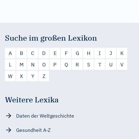
Suche im großen Lexikon
A
B
C
D
E
F
G
H
I
J
K
L
M
N
O
P
Q
R
S
T
U
V
W
X
Y
Z
Weitere Lexika
Daten der Weltgeschichte
Gesundheit A-Z