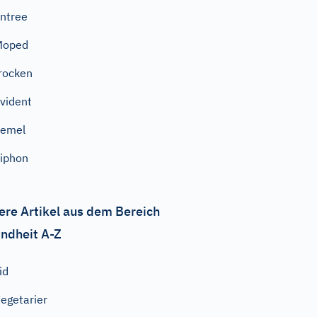
ntree
Moped
rocken
vident
Femel
iphon
ere Artikel aus dem Bereich
ndheit A-Z
id
egetarier