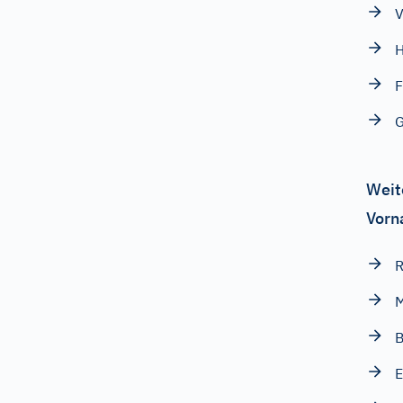
V
H
F
G
Weit
Vorn
M
E