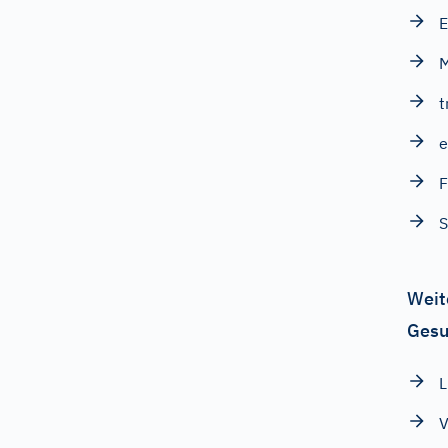
E
t
e
S
Weit
Gesu
L
V