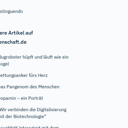
stinguendo
ere Artikel auf
enschaft.de
lugroboter hüpft und läuft wie ein
ogel
ettungsanker fürs Herz
Das Pangenom des Menschen
opamin – ein Porträt
Wir verbinden die Digitalisierung
it der Biotechnologie“
auchfett interagiert mit dem