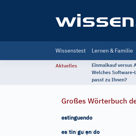
Main
Wissenstest
Lernen & Familie
navigation
Einmalkauf versus
Aktuelles
Welches Software-
passt zu Ihnen?
Großes Wörterbuch de
estinguendo
ẹ
es
|
tin
|
gu
|
n
|
do