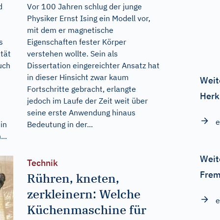
d
Vor 100 Jahren schlug der junge
Physiker Ernst Ising ein Modell vor,
mit dem er magnetische
s
Eigenschaften fester Körper
ität
verstehen wollte. Sein als
uch
Dissertation eingereichter Ansatz hat
in dieser Hinsicht zwar kaum
Weit
Fortschritte gebracht, erlangte
Herk
jedoch im Laufe der Zeit weit über
seine erste Anwendung hinaus
e
in
Bedeutung in der...
..
Weit
Technik
Frem
Rühren, kneten,
zerkleinern: Welche
e
Küchenmaschine für