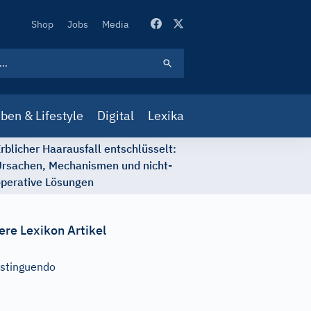
Secondary
Shop
Jobs
Media
Navigation
ben & Lifestyle
Digital
Lexika
rblicher Haarausfall entschlüsselt:
rsachen, Mechanismen und nicht-
perative Lösungen
ere Lexikon Artikel
stinguendo