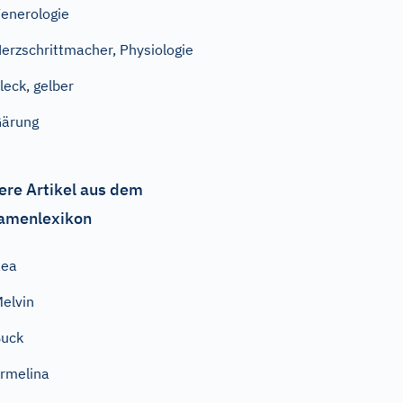
enerologie
erzschrittmacher, Physiologie
leck, gelber
ärung
ere Artikel aus dem
amenlexikon
Rea
elvin
Buck
rmelina