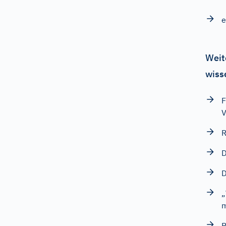
e
Weit
wiss
F
V
R
D
„
m
B