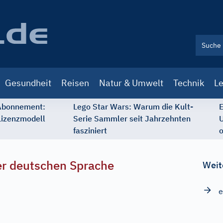
Gesundheit
Reisen
Natur & Umwelt
Technik
Le
 Abonnement:
Lego Star Wars: Warum die Kult-
E
Lizenzmodell
Serie Sammler seit Jahrzehnten
U
fasziniert
o
r deutschen Sprache
Weit
e