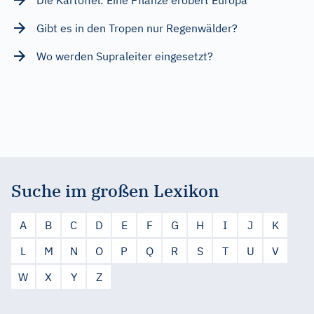
Gibt es in den Tropen nur Regenwälder?
Wo werden Supraleiter eingesetzt?
Suche im großen Lexikon
A
B
C
D
E
F
G
H
I
J
K
L
M
N
O
P
Q
R
S
T
U
V
W
X
Y
Z