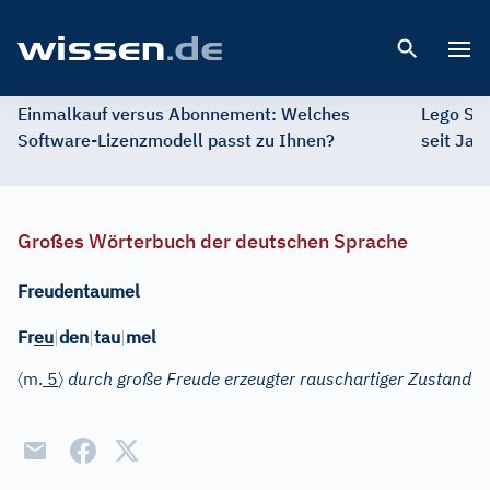
Open 
Einmalkauf versus Abonnement: Welches
Lego St
Software-Lizenzmodell passt zu Ihnen?
seit Jah
Großes Wörterbuch der deutschen Sprache
Freudentaumel
Fr
eu
|
den
|
tau
|
mel
〈
〉
m.
5
durch große Freude erzeugter rauschartiger Zustand