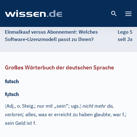
Open 
Einmalkauf versus Abonnement: Welches
Lego St
Software-Lizenzmodell passt zu Ihnen?
seit Jah
Großes Wörterbuch der deutschen Sprache
futsch
ụ
f
tsch
〈
〉
Adj.
, o.
Steig.; nur mit „sein“; ugs.
nicht mehr da,
verloren;
alles, was er erreicht zu haben glaubte, war f.;
sein Geld ist f.