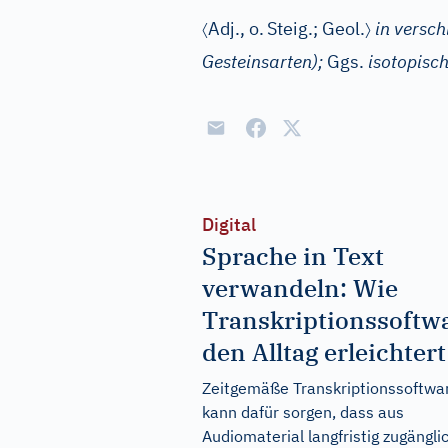
〈
〉
Adj.
, o.
Steig.; Geol.
in versc
Gesteinsarten);
Ggs.
isotopisc
Digital
Sprache in Text
verwandeln: Wie
Transkriptionssoftw
den Alltag erleichtert
Zeitgemäße Transkriptionssoftwa
kann dafür sorgen, dass aus
Audiomaterial langfristig zugängli