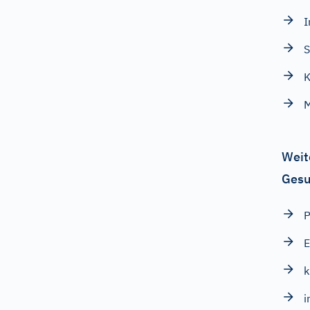
I
S
K
Weit
Gesu
P
E
k
i