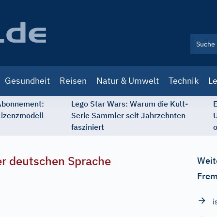
Gesundheit
Reisen
Natur & Umwelt
Technik
Le
 Abonnement:
Lego Star Wars: Warum die Kult-
E
Lizenzmodell
Serie Sammler seit Jahrzehnten
U
fasziniert
o
r deutschen Sprache
Weit
Frem
i