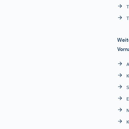
T
T
Weit
Vorn
A
K
S
E
K