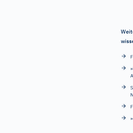
Weit
wiss
F
»
A
N
F
»