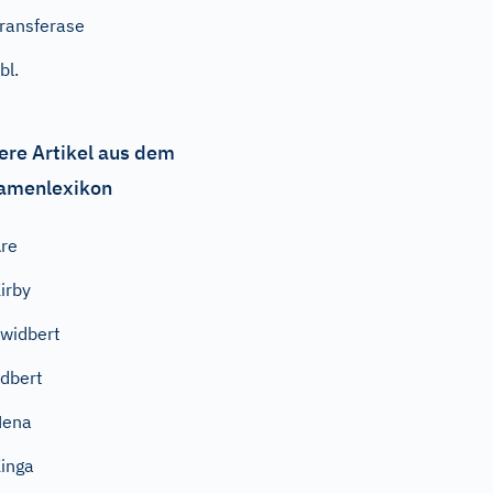
ransferase
bl.
ere Artikel aus dem
amenlexikon
re
irby
widbert
dbert
Nena
inga