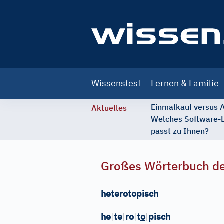
Main
Wissenstest
Lernen & Familie
navigation
Einmalkauf versus
Aktuelles
Welches Software-
passt zu Ihnen?
Großes Wörterbuch de
heterotopisch
he
|
te
|
ro
|
t
o
|
pisch