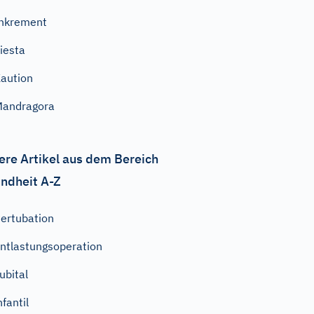
nkrement
iesta
aution
Mandragora
ere Artikel aus dem Bereich
ndheit A-Z
ertubation
ntlastungsoperation
ubital
nfantil