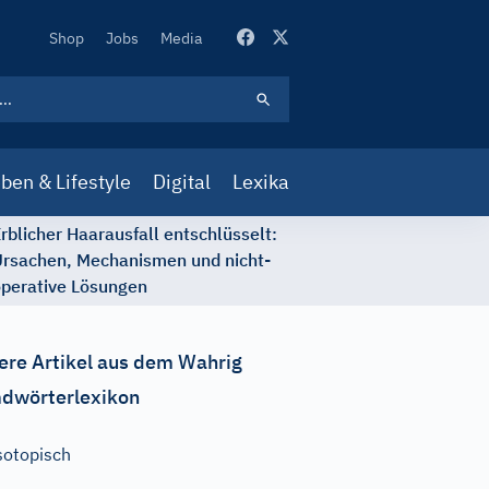
Secondary
Shop
Jobs
Media
Navigation
ben & Lifestyle
Digital
Lexika
rblicher Haarausfall entschlüsselt:
rsachen, Mechanismen und nicht-
perative Lösungen
ere Artikel aus dem Wahrig
dwörterlexikon
sotopisch