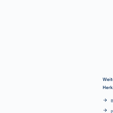
Weit
Herk
B
p