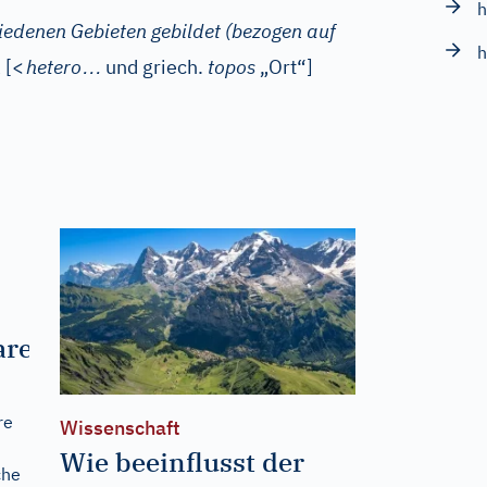
h
hiedenen Gebieten gebildet (bezogen auf
h
…
h
[
<
hetero
und
griech.
topos
„Ort“]
are
re
Wissenschaft
Wie beeinflusst der
che