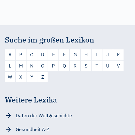
Suche im großen Lexikon
A
B
C
D
E
F
G
H
I
J
K
L
M
N
O
P
Q
R
S
T
U
V
W
X
Y
Z
Weitere Lexika
Daten der Weltgeschichte
Gesundheit A-Z