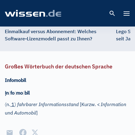
Open 
Einmalkauf versus Abonnement: Welches
Lego St
Software-Lizenzmodell passt zu Ihnen?
seit Jah
Großes Wörterbuch der deutschen Sprache
Infomobil
Ị
n
|
fo
|
mo
|
bil
〈
〉
n.
1
fahrbarer Informationsstand
[Kurzw.
<
Information
und
Automobil
]