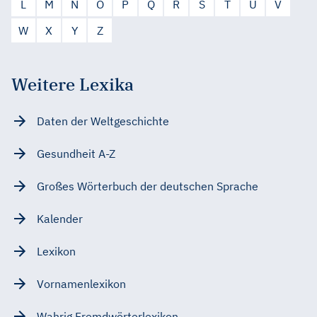
L
M
N
O
P
Q
R
S
T
U
V
W
X
Y
Z
Weitere Lexika
Daten der Weltgeschichte
Gesundheit A-Z
Großes Wörterbuch der deutschen Sprache
Kalender
Lexikon
Vornamenlexikon
Wahrig Fremdwörterlexikon