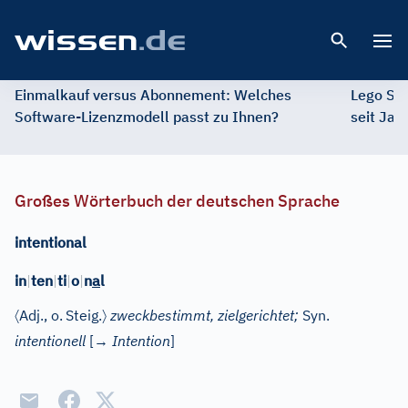
Open 
Einmalkauf versus Abonnement: Welches
Lego St
Software-Lizenzmodell passt zu Ihnen?
seit Jah
Großes Wörterbuch der deutschen Sprache
intentional
in
|
ten
|
ti
|
o
|
n
a
l
〈
〉
Adj.
, o.
Steig.
zweckbestimmt, zielgerichtet;
Syn.
intentionell
[→
Intention
]