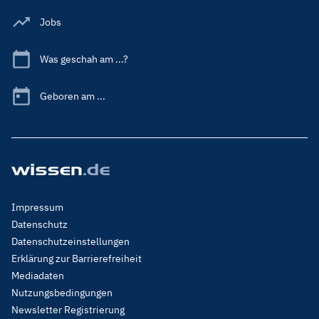
Jobs
Was geschah am ...?
Geboren am ...
Footer
Impressum
Menu
Datenschutz
Legal
Datenschutzeinstellungen
Erklärung zur Barrierefreiheit
Mediadaten
Nutzungsbedingungen
Newsletter Registrierung