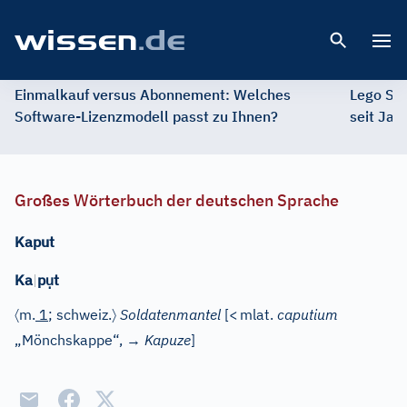
Open 
Einmalkauf versus Abonnement: Welches
Lego St
Software-Lizenzmodell passt zu Ihnen?
seit Jah
Großes Wörterbuch der deutschen Sprache
Kaput
ụ
Ka
|
p
t
〈
〉
m.
1
; schweiz.
Soldatenmantel
[
<
mlat.
caputium
„Mönchskappe“, →
Kapuze
]