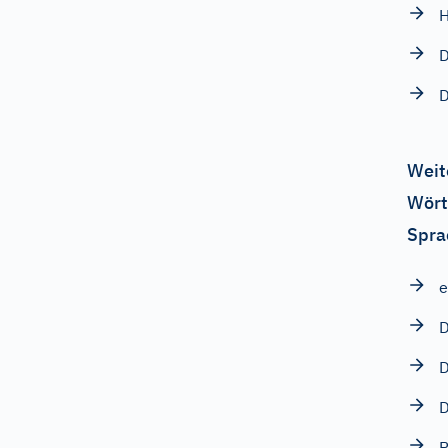
H
D
Weit
Wört
Spra
D