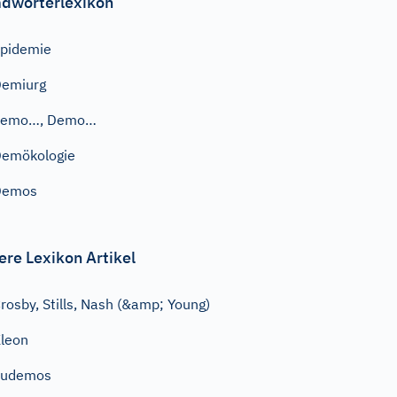
dwörterlexikon
pidemie
Demiurg
demo…, Demo…
emökologie
Demos
ere Lexikon Artikel
rosby, Stills, Nash (&amp; Young)
leon
Eudemos