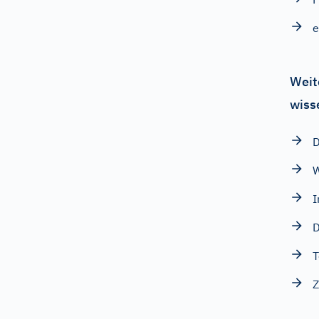
e
Weit
wiss
D
W
I
D
T
Z