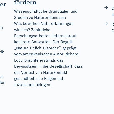
fördern
er
D
Wissenschaftliche Grundlagen und
a
Studien zu Naturerlebnissen
Was bewirken Naturerfahrungen
D
um
wirklich? Zahlreiche
D
Forschungsarbeiten liefern darauf
konkrete Antworten. Der Begriff
„Nature Deficit Disorder“, geprägt
tik
vom amerikanischen Autor Richard
Louv, brachte erstmals das
Bewusstsein in die Gesellschaft, dass
der Verlust von Naturkontakt
ue
gesundheitliche Folgen hat.
fen
Inzwischen belegen...