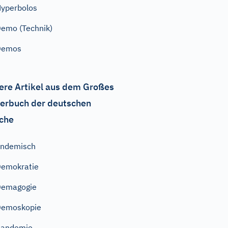
yperbolos
emo (Technik)
Demos
ere Artikel aus dem Großes
erbuch der deutschen
che
endemisch
emokratie
Demagogie
Demoskopie
Pandemie