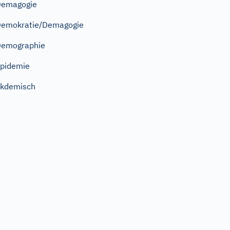
Demagogie
emokratie/Demagogie
Demographie
pidemie
kdemisch