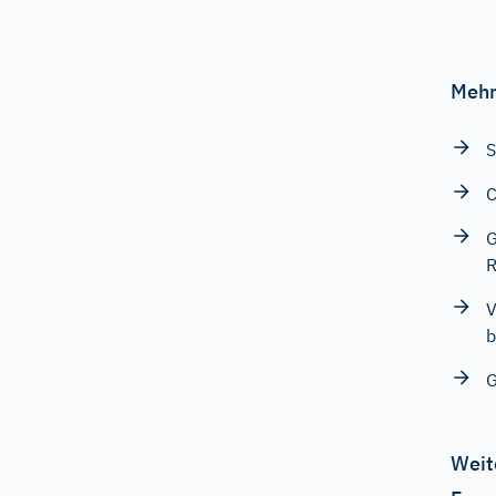
Mehr
S
C
G
R
V
b
Weit