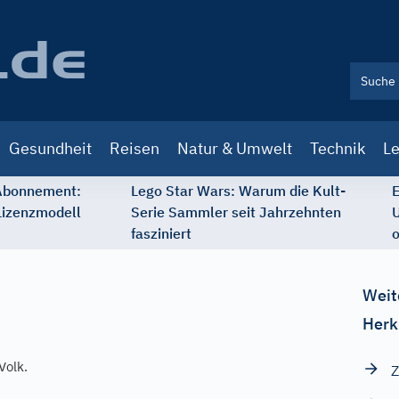
Gesundheit
Reisen
Natur & Umwelt
Technik
Le
 Abonnement:
Lego Star Wars: Warum die Kult-
E
Lizenzmodell
Serie Sammler seit Jahrzehnten
U
fasziniert
o
Weit
Herk
Volk.
Z