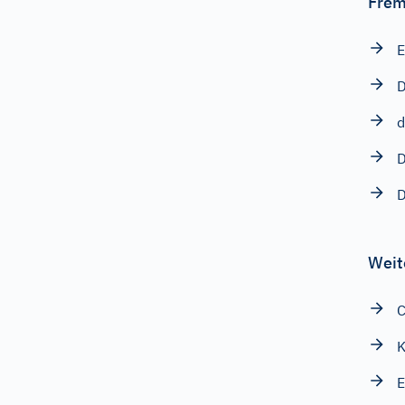
Frem
E
D
Weit
C
K