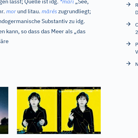
en lässt; Quelle ist
idg.
*mari
„See,
R
r.
mor
und
litau.
mãrés
zugrundliegt;
D
ndogermanische Substantiv zu
idg.
C
en kann, so dass das Meer als „das
wäre
P
V
N