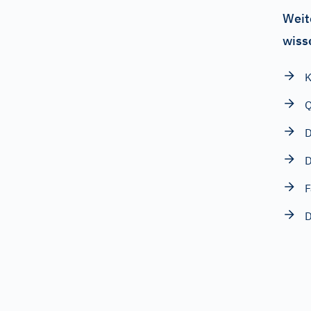
Weit
wiss
K
Q
D
D
F
D