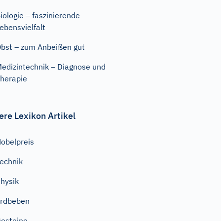
iologie – faszinierende
ebensvielfalt
bst – zum Anbeißen gut
edizintechnik – Diagnose und
herapie
ere Lexikon Artikel
obelpreis
echnik
hysik
rdbeben
esteine