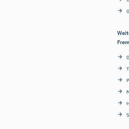
G
Weit
Frem
D
T
M
H
S