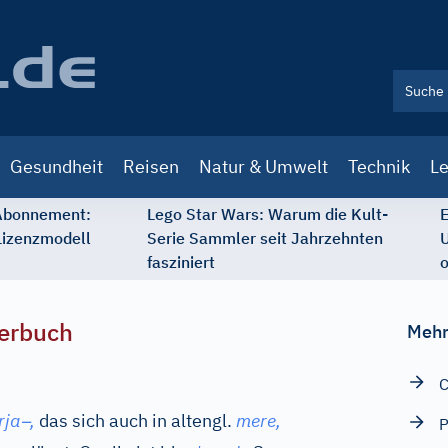
Gesundheit
Reisen
Natur & Umwelt
Technik
Le
 Abonnement:
Lego Star Wars: Warum die Kult-
E
Lizenzmodell
Serie Sammler seit Jahrzehnten
U
fasziniert
o
erbuch
Mehr
C
–
rja
,
das sich auch in
altengl.
mere,
P