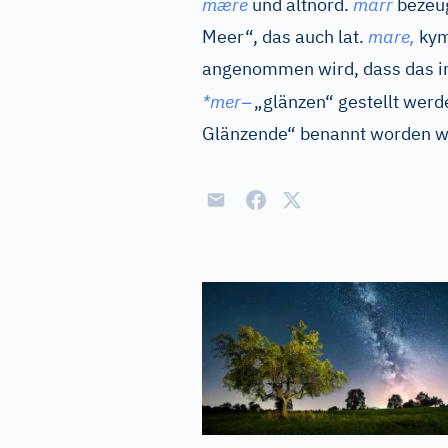
mære
und
altnord.
marr
bezeug
Meer“, das auch
lat.
mare,
kym
angenommen wird, dass das i
–
*mer
„glänzen“ gestellt werd
Glänzende“ benannt worden 