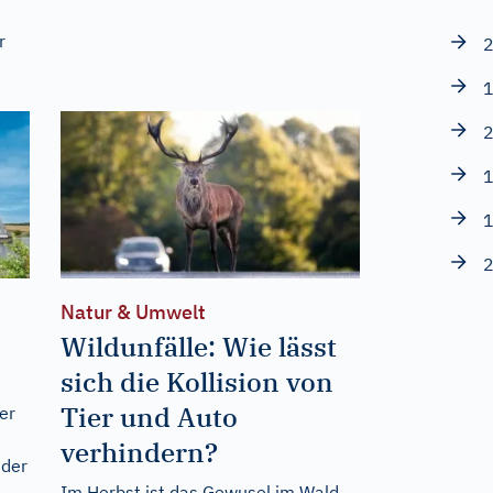
r
2
1
2
1
1
2
Natur & Umwelt
Wildunfälle: Wie lässt
sich die Kollision von
Tier und Auto
er
verhindern?
 der
Im Herbst ist das Gewusel im Wald