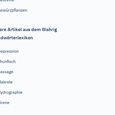
ewürzpflanzen
ere Artikel aus dem Wahrig
dwörterlexikon
epression
hunfisch
Passage
akrele
ydrographie
irene