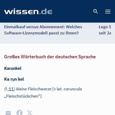
Open 
Einmalkauf versus Abonnement: Welches
Lego St
Software-Lizenzmodell passt zu Ihnen?
seit Jah
Großes Wörterbuch der deutschen Sprache
Karunkel
ụ
Ka
|
r
n
|
kel
〈
〉
f.
11
kleine Fleischwarze
[
<
lat.
caruncula
„Fleischstückchen“]