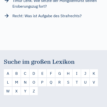
Timur Lenk: Wie setzte der Mongolenfürst seinen
Eroberungszug fort?
Recht: Was ist Aufgabe des Strafrechts?
Suche im großen Lexikon
A
B
C
D
E
F
G
H
I
J
K
L
M
N
O
P
Q
R
S
T
U
V
W
X
Y
Z