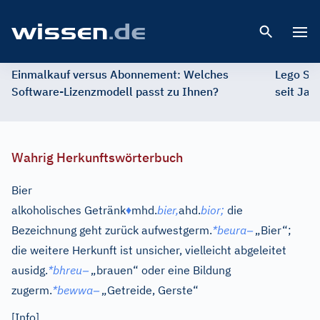
Open 
Einmalkauf versus Abonnement: Welches
Lego St
Software-Lizenzmodell passt zu Ihnen?
seit Jah
Wahrig Herkunftswörterbuch
Bier
alkoholisches Getränk
♦
mhd.
bier,
ahd.
bior;
die
–
Bezeichnung geht zurück auf
westgerm.
*beura
„Bier“;
die weitere Herkunft ist unsicher, vielleicht abgeleitet
–
aus
idg.
*bhreu
„brauen“ oder eine Bildung
–
zu
germ.
*bewwa
„Getreide, Gerste“
[Info]