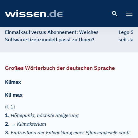
Open 
Einmalkauf versus Abonnement: Welches
Lego St
Software-Lizenzmodell passt zu Ihnen?
seit Jah
Großes Wörterbuch der deutschen Sprache
Klimax
Kl
i
|
max
〈
〉
f.
1
1.
Höhepunkt, höchste Steigerung
2.
→
Klimakterium
3.
Endzustand der Entwicklung einer Pflanzengesellschaft