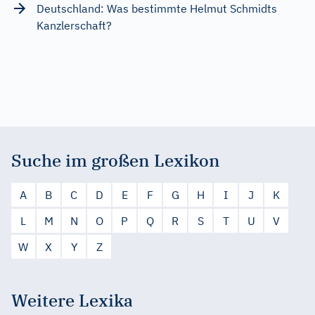
Deutschland: Was bestimmte Helmut Schmidts
Kanzlerschaft?
Suche im großen Lexikon
A
B
C
D
E
F
G
H
I
J
K
L
M
N
O
P
Q
R
S
T
U
V
W
X
Y
Z
Weitere Lexika