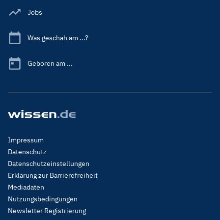
Jobs
Was geschah am ...?
Geboren am ...
Footer
Impressum
Menu
Datenschutz
Legal
Datenschutzeinstellungen
Erklärung zur Barrierefreiheit
Mediadaten
Nutzungsbedingungen
Newsletter Registrierung