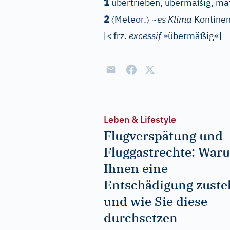
1
übertrieben, übermäßig, ma
〈
〉
2
Meteor.
~es Klima
Kontinen
[
<
frz.
excessif
»übermäßig«
]
Leben & Lifestyle
Flugverspätung und
Fluggastrechte: War
Ihnen eine
Entschädigung zuste
und wie Sie diese
durchsetzen