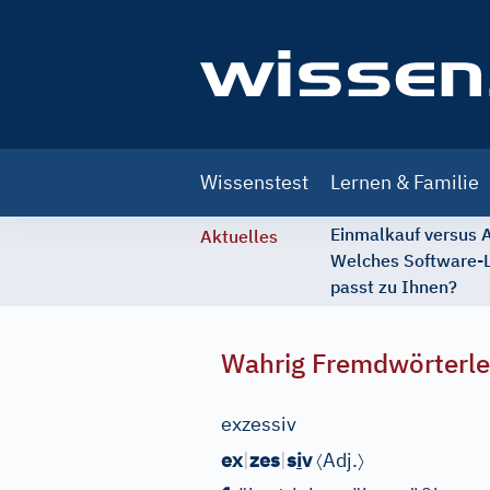
Main
Wissenstest
Lernen & Familie
navigation
Einmalkauf versus
Aktuelles
Welches Software-
passt zu Ihnen?
Wahrig Fremdwörterle
exzessiv
〈
〉
ex
|
zes
|
s
i
v
Adj.