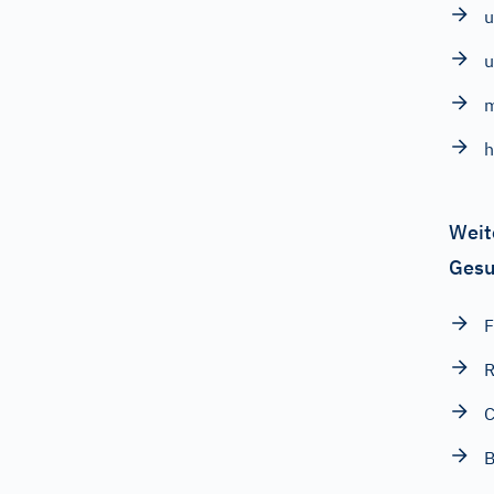
u
u
h
Weit
Gesu
F
B