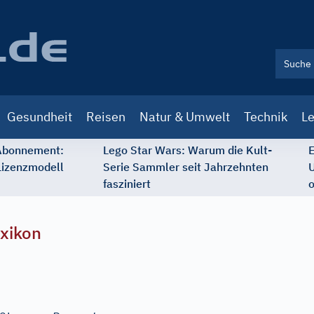
Gesundheit
Reisen
Natur & Umwelt
Technik
Le
 Abonnement:
Lego Star Wars: Warum die Kult-
E
Lizenzmodell
Serie Sammler seit Jahrzehnten
U
fasziniert
o
xikon