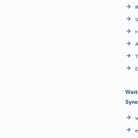
R
S
H
A
T
E
Weit
Syno
e