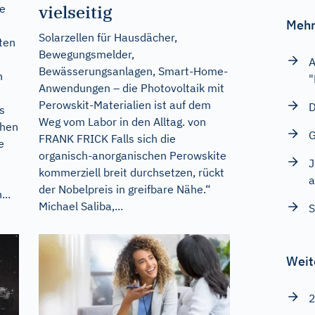
vielseitig
re
Mehr
Solarzellen für Hausdächer,
ten
Bewegungsmelder,
A
Bewässerungsanlagen, Smart-Home-
n
"
Anwendungen – die Photovoltaik mit
Perowskit-Materialien ist auf dem
D
s
Weg vom Labor in den Alltag. von
chen
G
FRANK FRICK Falls sich die
e
organisch-anorganischen Perowskite
J
kommerziell breit durchsetzen, rückt
a
der Nobelpreis in greifbare Nähe.“
...
Michael Saliba,...
S
Weit
2