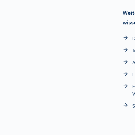
Weit
wiss
D
I
A
L
F
V
S