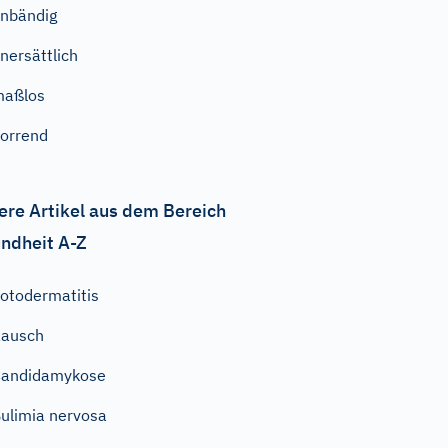
nbändig
nersättlich
maßlos
orrend
ere Artikel aus dem Bereich
ndheit A-Z
otodermatitis
Rausch
Candidamykose
ulimia nervosa