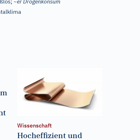
ßlos;
~er Drogenkonsum
talklima
um
ht
Wissenschaft
Hocheffizient und