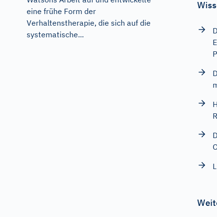
Wiss
eine frühe Form der
Verhaltenstherapie, die sich auf die
D
systematische...
E
P
D
m
H
R
D
O
L
Weit