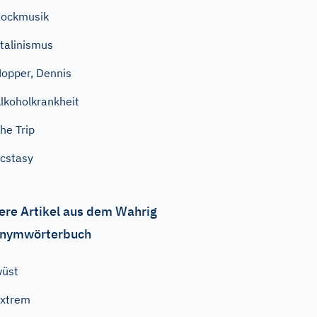
ockmusik
talinismus
opper, Dennis
lkoholkrankheit
he Trip
cstasy
ere Artikel aus dem Wahrig
nymwörterbuch
wüst
xtrem