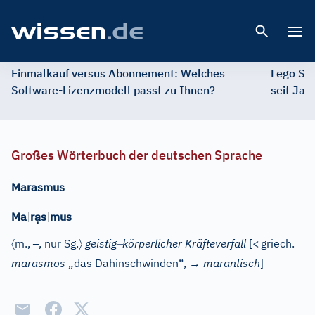
Open 
Einmalkauf versus Abonnement: Welches
Lego St
Software-Lizenzmodell passt zu Ihnen?
seit Jah
Großes Wörterbuch der deutschen Sprache
Marasmus
ạ
Ma
|
r
s
|
mus
〈
–
〉
–
m.
,
, nur Sg.
geistig
körperlicher Kräfteverfall
[
<
griech.
marasmos
„das Dahinschwinden“, →
marantisch
]