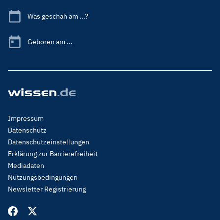
Was geschah am ...?
Geboren am ...
Footer
Impressum
Menu
Datenschutz
Legal
Datenschutzeinstellungen
Erklärung zur Barrierefreiheit
Mediadaten
Nutzungsbedingungen
Newsletter Registrierung