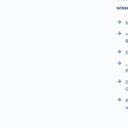
wiss
I
»
D
„
W
D
G
W
a