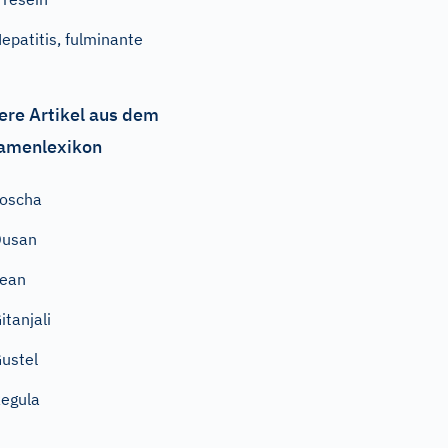
epatitis, fulminante
ere Artikel aus dem
amenlexikon
oscha
Dusan
Jean
itanjali
ustel
egula