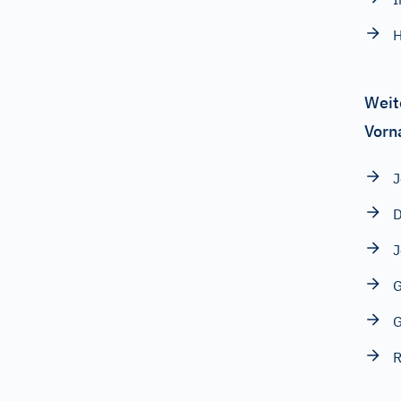
H
Weit
Vorn
J
G
G
R