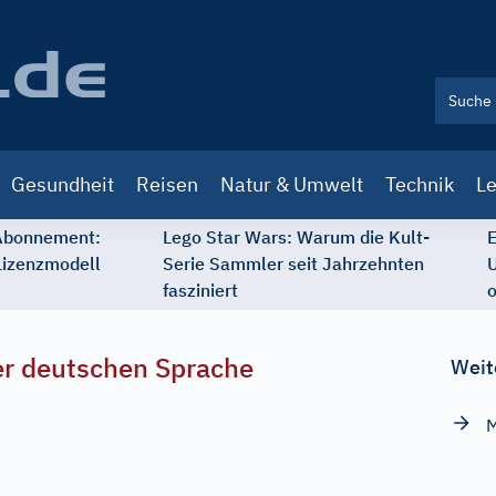
Gesundheit
Reisen
Natur & Umwelt
Technik
Le
 Abonnement:
Lego Star Wars: Warum die Kult-
E
Lizenzmodell
Serie Sammler seit Jahrzehnten
U
fasziniert
o
r deutschen Sprache
Weit
M