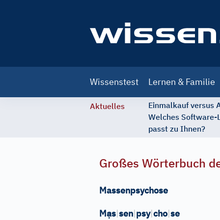
Main
Wissenstest
Lernen & Familie
navigation
Einmalkauf versus
Aktuelles
Welches Software-
passt zu Ihnen?
Großes Wörterbuch de
Massenpsychose
ạ
M
s
|
sen
|
psy
|
cho
|
se