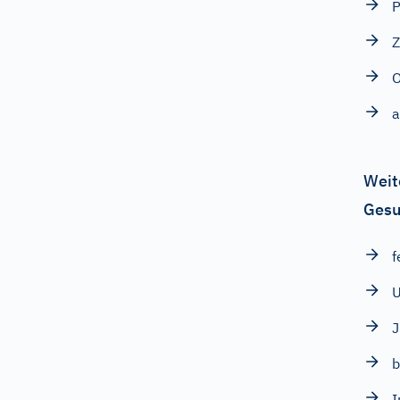
P
Z
O
a
Weit
Gesu
f
U
J
b
I