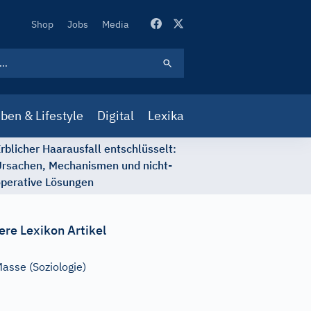
Secondary
Shop
Jobs
Media
Navigation
ben & Lifestyle
Digital
Lexika
rblicher Haarausfall entschlüsselt:
rsachen, Mechanismen und nicht-
perative Lösungen
ere Lexikon Artikel
asse (Soziologie)