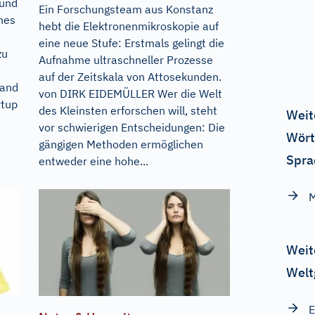
 und
Ein Forschungsteam aus Konstanz
hes
hebt die Elektronenmikroskopie auf
eine neue Stufe: Erstmals gelingt die
zu
Aufnahme ultraschneller Prozesse
auf der Zeitskala von Attosekunden.
tand
von DIRK EIDEMÜLLER Wer die Welt
rtup
des Kleinsten erforschen will, steht
Weit
vor schwierigen Entscheidungen: Die
Wört
gängigen Methoden ermöglichen
Spra
entweder eine hohe...
Weit
Welt
E