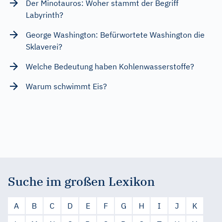
Der Minotauros: Woher stammt der Begriff
Labyrinth?
George Washington: Befürwortete Washington die
Sklaverei?
Welche Bedeutung haben Kohlenwasserstoffe?
Warum schwimmt Eis?
Suche im großen Lexikon
A
B
C
D
E
F
G
H
I
J
K