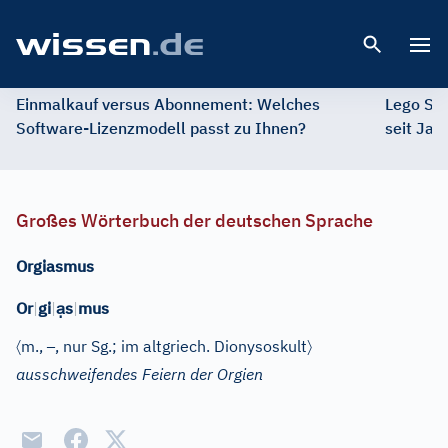
Open 
Einmalkauf versus Abonnement: Welches
Lego St
Software-Lizenzmodell passt zu Ihnen?
seit Jah
Großes Wörterbuch der deutschen Sprache
Orgiasmus
ạ
Or
|
gi
|
s
|
mus
〈
–
〉
m.
,
, nur Sg.
; im altgriech. Dionysoskult
ausschweifendes Feiern der Orgien