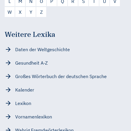
L
M
N
O
P
Q
R
S
T
U
V
W
X
Y
Z
Weitere Lexika
Daten der Weltgeschichte
Gesundheit A-Z
Großes Wörterbuch der deutschen Sprache
Kalender
Lexikon
Vornamenlexikon
Wahrig Fremdwörterlexikon