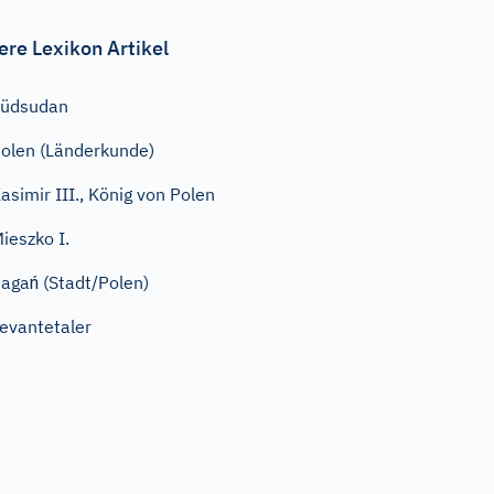
ere Lexikon Artikel
Südsudan
olen (Länderkunde)
asimir III., König von Polen
ieszko I.
agań (Stadt/Polen)
evantetaler