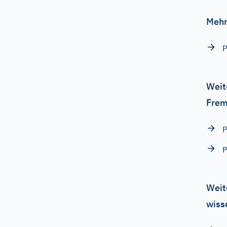
Mehr
P
Weit
Frem
P
P
Weit
wiss