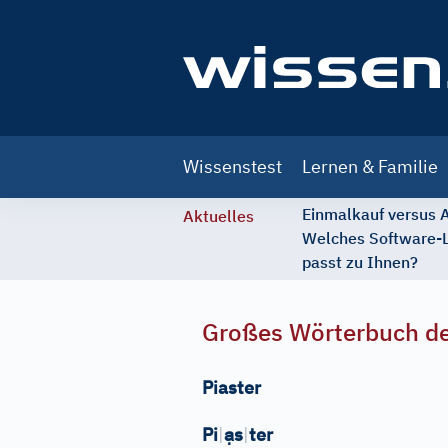
Main
Wissenstest
Lernen & Familie
navigation
Einmalkauf versus
Aktuelles
Welches Software-
passt zu Ihnen?
Großes Wörterbuch de
Piaster
ạ
Pi
|
s
|
ter