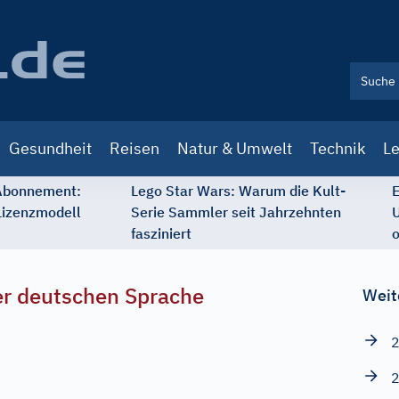
Gesundheit
Reisen
Natur & Umwelt
Technik
Le
 Abonnement:
Lego Star Wars: Warum die Kult-
E
Lizenzmodell
Serie Sammler seit Jahrzehnten
U
fasziniert
o
r deutschen Sprache
Weit
2
2