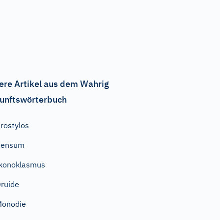
ere Artikel aus dem Wahrig
unftswörterbuch
rostylos
Pensum
konoklasmus
ruide
Monodie