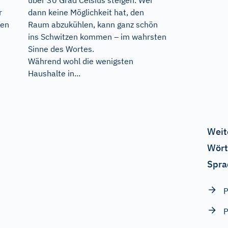
über 30 Grad Celsius steigen. Wer
r
dann keine Möglichkeit hat, den
ten
Raum abzukühlen, kann ganz schön
ins Schwitzen kommen – im wahrsten
Sinne des Wortes.
Während wohl die wenigsten
Haushalte in...
Weit
Wört
Spra
P
P