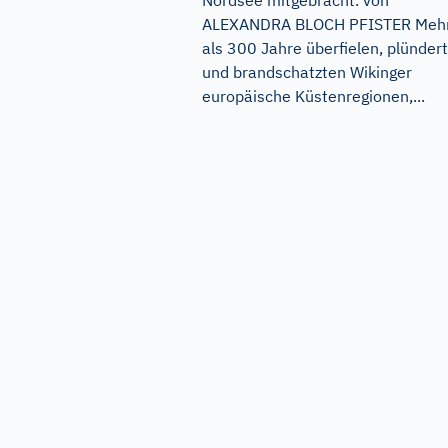
Nordsee mitgebracht. von
ALEXANDRA BLOCH PFISTER Meh
als 300 Jahre überfielen, plünder
und brandschatzten Wikinger
europäische Küstenregionen,...