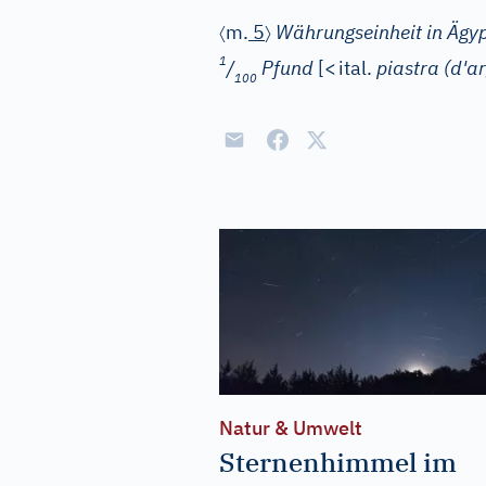
〈
〉
m.
5
Währungseinheit in Ägyp
1
/
Pfund
[
<
ital.
piastra (d'a
100
Natur & Umwelt
Sternenhimmel im