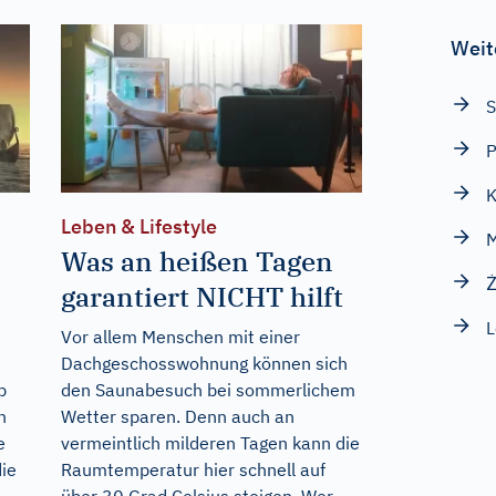
Weit
P
K
Leben & Lifestyle
M
Was an heißen Tagen
Ż
garantiert NICHT hilft
L
Vor allem Menschen mit einer
Dachgeschosswohnung können sich
b
den Saunabesuch bei sommerlichem
n
Wetter sparen. Denn auch an
e
vermeintlich milderen Tagen kann die
die
Raumtemperatur hier schnell auf