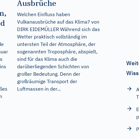
Ausbrüche
n,
Welchen Einfluss haben
nd
Vulkanausbrüche auf das Klima? von
DIRK EIDEMÜLLER Während sich das
Wetter praktisch vollständig im
de
untersten Teil der Atmosphäre, der
nuar
sogenannten Troposphäre, abspielt,
ls
sind für das Klima auch die
Weit
ins
darüberliegenden Schichten von
Wiss
großer Bedeutung. Denn der
großräumige Transport der
oßes
Luftmassen in der...
A
n
T
E
p
P