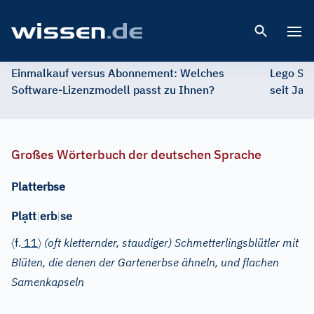
Open 
Einmalkauf versus Abonnement: Welches
Lego St
Software-Lizenzmodell passt zu Ihnen?
seit Jah
Großes Wörterbuch der deutschen Sprache
Platterbse
ạ
Pl
tt
|
erb
|
se
〈
〉
f.
11
(oft kletternder, staudiger) Schmetterlingsblütler mit
Blüten, die denen der Gartenerbse ähneln, und flachen
Samenkapseln