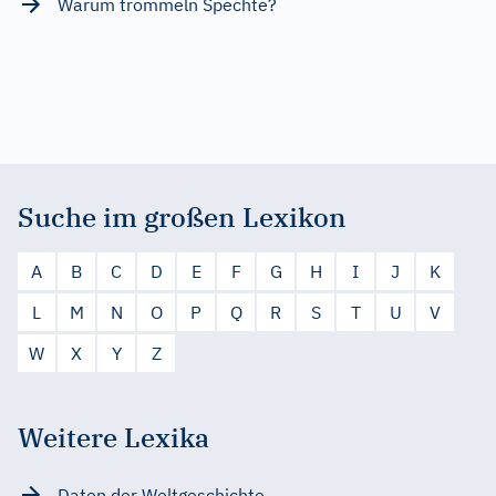
Warum trommeln Spechte?
Suche im großen Lexikon
A
B
C
D
E
F
G
H
I
J
K
L
M
N
O
P
Q
R
S
T
U
V
W
X
Y
Z
Weitere Lexika
Daten der Weltgeschichte