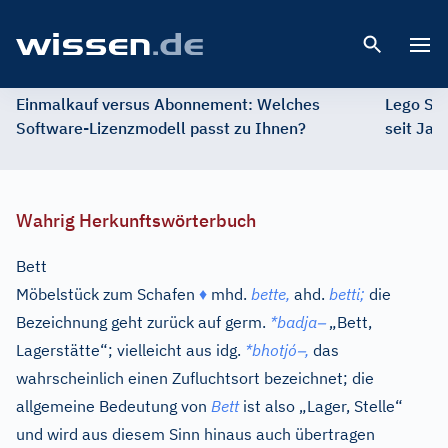
Open 
Einmalkauf versus Abonnement: Welches
Lego St
Software-Lizenzmodell passt zu Ihnen?
seit Jah
Wahrig Herkunftswörterbuch
Bett
Möbelstück zum Schafen
♦
mhd.
bette,
ahd.
betti;
die
–
Bezeichnung geht zurück auf
germ.
*badja
„Bett,
–
Lagerstätte“; vielleicht aus
idg.
*bhotjó
,
das
wahrscheinlich einen Zufluchtsort bezeichnet; die
allgemeine Bedeutung von
Bett
ist also „Lager, Stelle“
und wird aus diesem Sinn hinaus auch übertragen