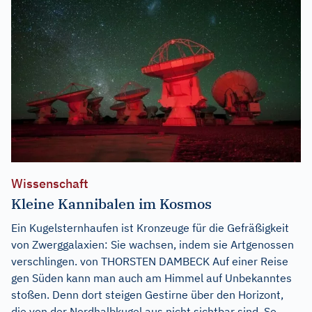
Wissenschaft
Kleine Kannibalen im Kosmos
Ein Kugelsternhaufen ist Kronzeuge für die Gefräßigkeit
von Zwerggalaxien: Sie wachsen, indem sie Artgenossen
verschlingen. von THORSTEN DAMBECK Auf einer Reise
gen Süden kann man auch am Himmel auf Unbekanntes
stoßen. Denn dort steigen Gestirne über den Horizont,
die von der Nordhalbkugel aus nicht sichtbar sind. So