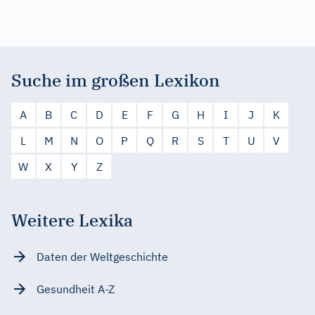
Suche im großen Lexikon
A
B
C
D
E
F
G
H
I
J
K
L
M
N
O
P
Q
R
S
T
U
V
W
X
Y
Z
Weitere Lexika
Daten der Weltgeschichte
Gesundheit A-Z