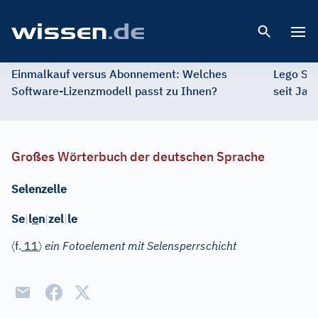
Open 
Einmalkauf versus Abonnement: Welches
Lego St
Software-Lizenzmodell passt zu Ihnen?
seit Jah
Großes Wörterbuch der deutschen Sprache
Selenzelle
e
Se
|
l
n
|
zel
|
le
〈
〉
f.
11
ein Fotoelement mit Selensperrschicht